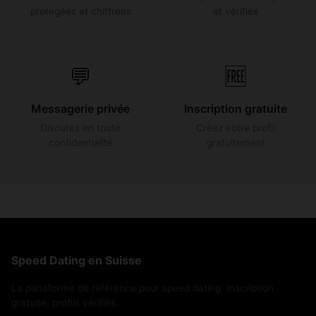
protégées et chiffrées
et vérifiés
💬
🆓
Messagerie privée
Inscription gratuite
Discutez en toute
Créez votre profil
confidentialité
gratuitement
Speed Dating en Suisse
La plateforme de référence pour speed dating. Inscription
gratuite, profils vérifiés.