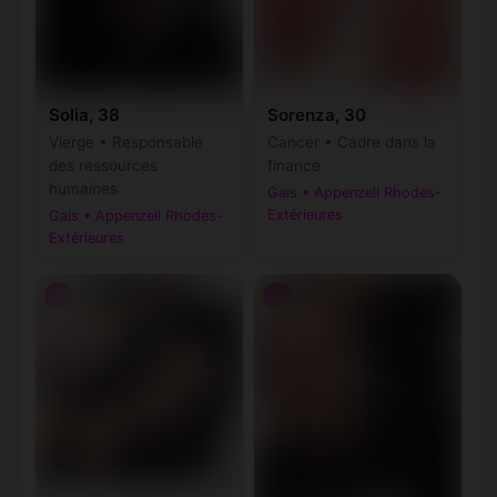
Solia, 38
Sorenza, 30
Vierge • Responsable
Cancer • Cadre dans la
des ressources
finance
humaines
Gais • Appenzell Rhodes-
Extérieures
Gais • Appenzell Rhodes-
Extérieures
♀
♂