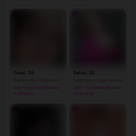
♀
♀
Cassi, 39
Satou, 25
Capricorne • Ingénieure
Sagittaire • Sage-femme
Gais • Appenzell Rhodes-
Gais • Appenzell Rhodes-
Extérieures
Extérieures
♀
♀