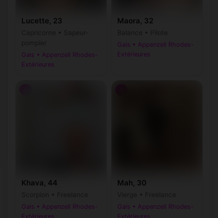
Lucette, 23
Maora, 32
Capricorne • Sapeur-
Balance • Pilote
pompier
Gais • Appenzell Rhodes-
Extérieures
Gais • Appenzell Rhodes-
Extérieures
♀
♀
Khava, 44
Mah, 30
Scorpion • Freelance
Vierge • Freelance
Gais • Appenzell Rhodes-
Gais • Appenzell Rhodes-
Extérieures
Extérieures