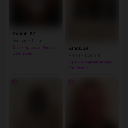
Adolph, 37
Verseau • Pilote
Gais • Appenzell Rhodes-
Athos, 24
Extérieures
Vierge • Étudiant
Gais • Appenzell Rhodes-
Extérieures
♂
♂