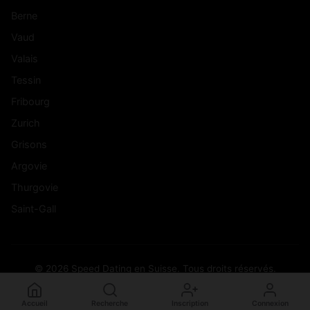
Berne
Vaud
Valais
Tessin
Fribourg
Zurich
Grisons
Argovie
Thurgovie
Saint-Gall
© 2026 Speed Dating en Suisse. Tous droits réservés.
Accueil
Recherche
Inscription
Connexion