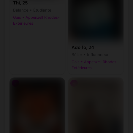
Thi, 25
Balance • Étudiante
Gais • Appenzell Rhodes-
Extérieures
Adolfo, 24
Bélier • Influenceur
Gais • Appenzell Rhodes-
Extérieures
♂
♂