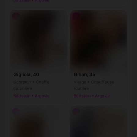
Böttstein • Argovie
♀
♀
Gigliola, 40
Gihan, 35
Scorpion • Cheffe
Vierge • Chauffeuse
cuisinière
routière
Böttstein • Argovie
Böttstein • Argovie
♀
♂