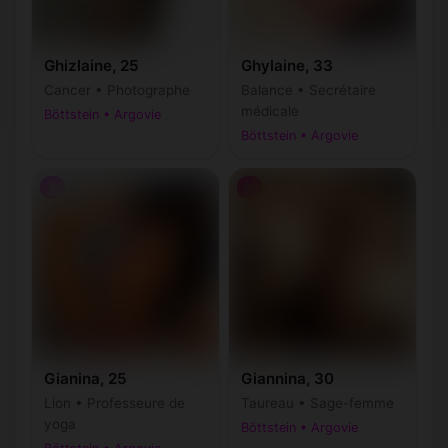
Ghizlaine, 25
Ghylaine, 33
Cancer • Photographe
Balance • Secrétaire
médicale
Böttstein • Argovie
Böttstein • Argovie
♀
♀
Gianina, 25
Giannina, 30
Lion • Professeure de
Taureau • Sage-femme
yoga
Böttstein • Argovie