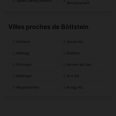
Speed Dating Bellikon
Benzenschwil
Villes proches de Böttstein
Dottikon
Abtwil AG
Wildegg
Böbikon
Oftringen
Beinwil am See
Baldingen
Arni AG
Wegenstetten
Brugg AG