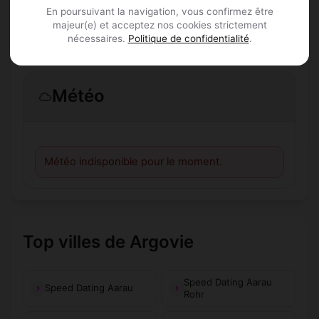
inscrits à Böttstein ?
En poursuivant la navigation, vous confirmez être
majeur(e) et acceptez nos cookies strictement
nécessaires.
Politique de confidentialité
.
Les profils sont-ils vérifiés ?
Météo
Météo indisponible pour le moment.
Top villes de Argovie
Speed Dating Aarau
Speed Dating Aarau
Rohr