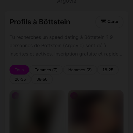
Argovie
Profils à Böttstein
🗺 Carte
Tu recherches un speed dating à Böttstein ? 9
personnes de Böttstein (Argovie) sont déjà
inscrites et actives. Inscription gratuite et rapide
pour commencer à tchatter avec les membres de
Böttstein.
Tous
Femmes (7)
Hommes (2)
18-25
26-35
36-50
♀
♀