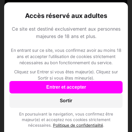
Rejoins les membres de Eggenwil et des
alentours !
Accès réservé aux adultes
Ce site est destiné exclusivement aux personnes
S'inscrire gratuitement
majeures de 18 ans et plus.
En entrant sur ce site, vous confirmez avoir au moins 18
ans et accepter l'utilisation de cookies strictement
nécessaires au bon fonctionnement du service.
Cliquez sur Entrer si vous êtes majeur(e). Cliquez sur
Questions fréquentes
Sortir si vous êtes mineur(e).
Entrer et accepter
Sortir
Comment trouver Speed Dating à Eggenwil ?
En poursuivant la navigation, vous confirmez être
L'inscription est-elle gratuite ?
majeur(e) et acceptez nos cookies strictement
nécessaires.
Politique de confidentialité
.
Combien de membres Speed Dating sont