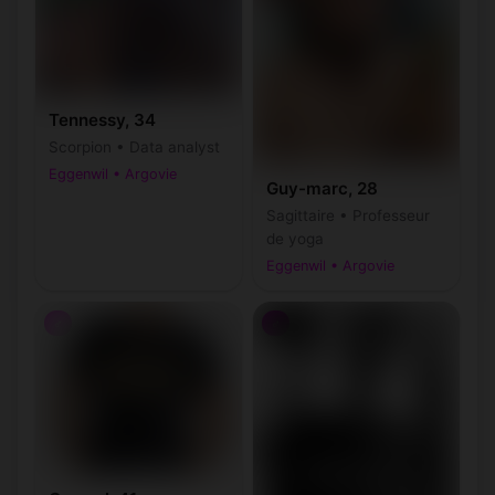
Tennessy, 34
Scorpion • Data analyst
Eggenwil • Argovie
Guy-marc, 28
Sagittaire • Professeur
de yoga
Eggenwil • Argovie
♂
♂