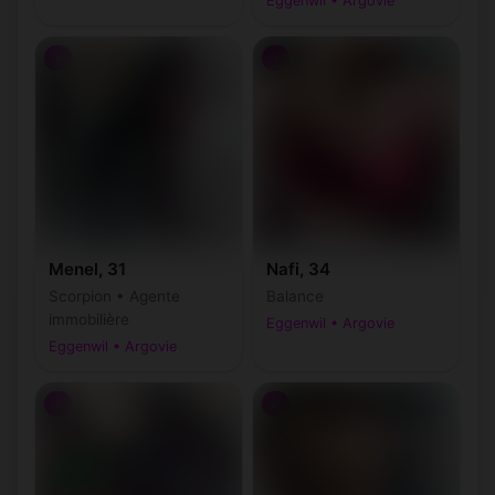
Eggenwil • Argovie
♀
♀
Menel, 31
Nafi, 34
Scorpion • Agente
Balance
immobilière
Eggenwil • Argovie
Eggenwil • Argovie
♀
♂