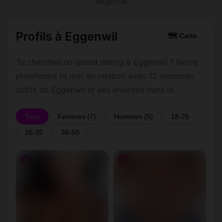
Argovie
Profils à Eggenwil
🗺 Carte
Tu cherches un speed dating à Eggenwil ? Notre
plateforme te met en relation avec 12 membres
actifs de Eggenwil et ses environs dans le
Argovie. Inscris-toi gratuitement pour contacter
les membres de Eggenwil et les alentours.
Tous
Femmes (7)
Hommes (5)
18-25
26-35
36-50
♀
♀