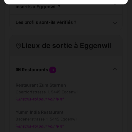
inscrits à Eggenwil ?
Les profils sont-ils vérifiés ?
Lieux de sortie à Eggenwil
🍽️ Restaurants
3
Restaurant Zum Sternen
Oberdorfstrasse 1, 5445 Eggenwil
Inscris-toi pour voir le n°
Yumm India Restaurant
Badenerstrasse 1, 5445 Eggenwil
Inscris-toi pour voir le n°