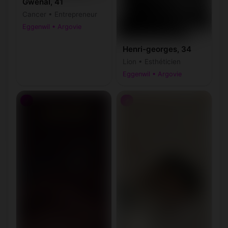
Gwenal, 41
Cancer • Entrepreneur
Eggenwil • Argovie
Henri-georges, 34
Lion • Esthéticien
Eggenwil • Argovie
♂
♂