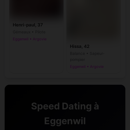
Henri-paul, 37
Gémeaux • Pilote
Eggenwil • Argovie
Hissa, 42
Balance • Sapeur-
pompier
Eggenwil • Argovie
Speed Dating à
Eggenwil