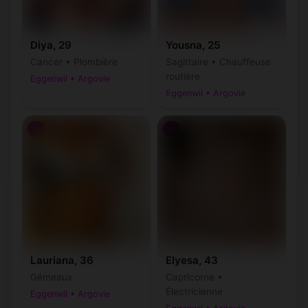
Diya, 29
Yousna, 25
Cancer • Plombière
Sagittaire • Chauffeuse
routière
Eggenwil • Argovie
Eggenwil • Argovie
♀
♀
Lauriana, 36
Elyesa, 43
Gémeaux
Capricorne •
Électricienne
Eggenwil • Argovie