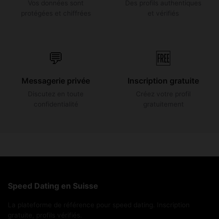
Vos données sont
Des profils authentiques
protégées et chiffrées
et vérifiés
💬
🆓
Messagerie privée
Inscription gratuite
Discutez en toute
Créez votre profil
confidentialité
gratuitement
Speed Dating en Suisse
La plateforme de référence pour speed dating. Inscription
gratuite, profils vérifiés.