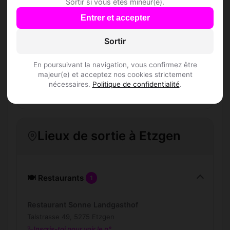
Comment trouver Speed Dating à Etzgen ?
Sortir si vous êtes mineur(e).
Entrer et accepter
L'inscription est-elle gratuite ?
Sortir
Combien de membres Speed Dating sont
En poursuivant la navigation, vous confirmez être
inscrits à Etzgen ?
majeur(e) et acceptez nos cookies strictement
nécessaires.
Politique de confidentialité
.
Les profils sont-ils vérifiés ?
Lieux de sortie à Etzgen
🍽️ Restaurants
1
Restaurant Sonne Landgasthof
Talstrasse 49, 5275 Etzgen
Inscris-toi pour voir le n°