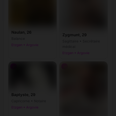
Naulan, 26
Zygmunt, 29
Balance
Sagittaire • Secrétaire
Etzgen • Argovie
médical
Etzgen • Argovie
♂
♂
Baptyste, 29
Capricorne • Notaire
Etzgen • Argovie