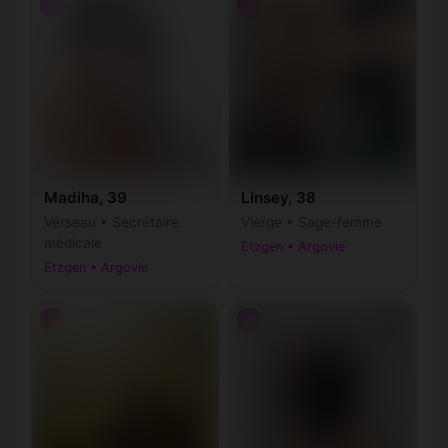
♀
♀
Madiha, 39
Linsey, 38
Verseau • Secrétaire
Vierge • Sage-femme
médicale
Etzgen • Argovie
Etzgen • Argovie
♂
♂