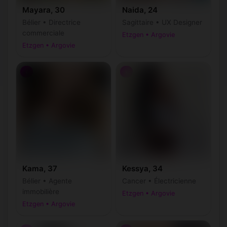
Mayara, 30
Naida, 24
Bélier • Directrice
Sagittaire • UX Designer
commerciale
Etzgen • Argovie
Etzgen • Argovie
♀
♀
Kama, 37
Kessya, 34
Bélier • Agente
Cancer • Électricienne
immobilière
Etzgen • Argovie
Etzgen • Argovie