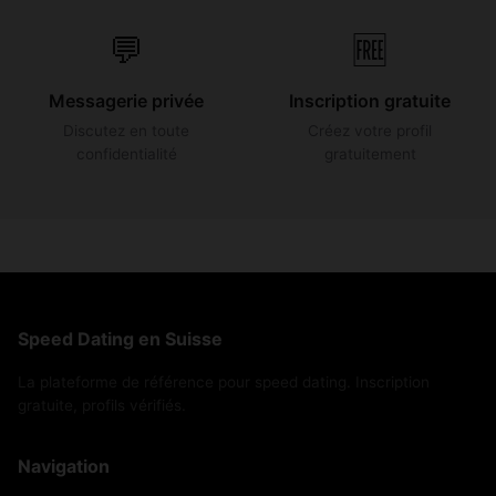
💬
🆓
Messagerie privée
Inscription gratuite
Discutez en toute
Créez votre profil
confidentialité
gratuitement
Speed Dating en Suisse
La plateforme de référence pour speed dating. Inscription
gratuite, profils vérifiés.
Navigation