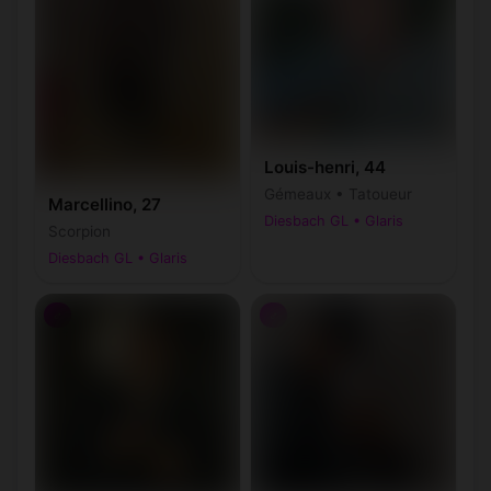
Louis-henri, 44
Gémeaux • Tatoueur
Marcellino, 27
Diesbach GL • Glaris
Scorpion
Diesbach GL • Glaris
♂
♂