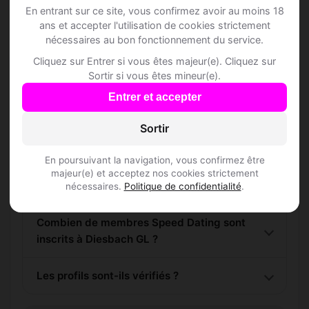
En entrant sur ce site, vous confirmez avoir au moins 18
ans et accepter l'utilisation de cookies strictement
nécessaires au bon fonctionnement du service.
Cliquez sur Entrer si vous êtes majeur(e). Cliquez sur
Questions fréquentes
Sortir si vous êtes mineur(e).
Entrer et accepter
Sortir
Comment trouver Speed Dating à Diesbach
GL ?
En poursuivant la navigation, vous confirmez être
majeur(e) et acceptez nos cookies strictement
L'inscription est-elle gratuite ?
nécessaires.
Politique de confidentialité
.
Combien de membres Speed Dating sont
inscrits à Diesbach GL ?
Les profils sont-ils vérifiés ?