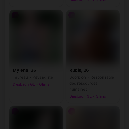
Diesbach GL • Glaris
♀
♀
Mylena, 36
Rubis, 26
Taureau • Paysagiste
Scorpion • Responsable
des ressources
Diesbach GL • Glaris
humaines
Diesbach GL • Glaris
♀
♂