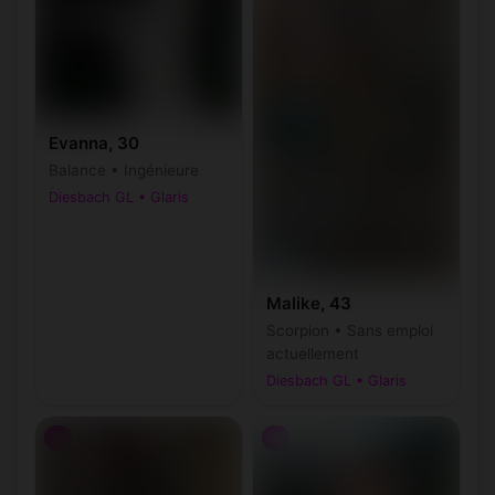
Evanna, 30
Balance • Ingénieure
Diesbach GL • Glaris
Malike, 43
Scorpion • Sans emploi
actuellement
Diesbach GL • Glaris
♂
♂