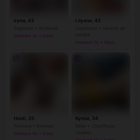
Iryna, 43
Lilyane, 43
Sagittaire • Vendeuse
Capricorne • Gérante de
société
Diesbach GL • Glaris
Diesbach GL • Glaris
♀
♀
Heidi, 35
Kymia, 34
Poissons • Barmaid
Bélier • Chauffeuse
routière
Diesbach GL • Glaris