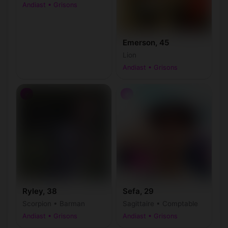
Andiast • Grisons
Emerson, 45
Lion
Andiast • Grisons
♂
♂
Ryley, 38
Sefa, 29
Scorpion • Barman
Sagittaire • Comptable
Andiast • Grisons
Andiast • Grisons