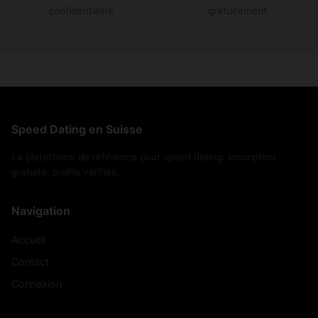
confidentialité
gratuitement
Speed Dating en Suisse
La plateforme de référence pour speed dating. Inscription
gratuite, profils vérifiés.
Navigation
Accueil
Contact
Connexion