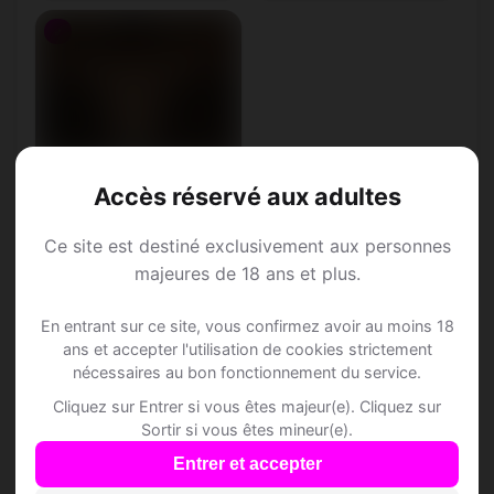
♂
Soheyl, 26
Accès réservé aux adultes
Gémeaux • Assistant
administratif
Ce site est destiné exclusivement aux personnes
Andiast • Grisons
majeures de 18 ans et plus.
En entrant sur ce site, vous confirmez avoir au moins 18
ans et accepter l'utilisation de cookies strictement
nécessaires au bon fonctionnement du service.
Cliquez sur Entrer si vous êtes majeur(e). Cliquez sur
Speed Dating à
Sortir si vous êtes mineur(e).
Andiast
Entrer et accepter