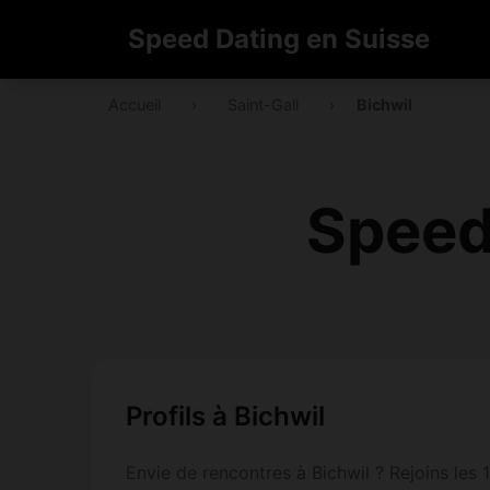
Speed Dating en Suisse
Accueil
›
Saint-Gall
›
Bichwil
Speed
Profils à Bichwil
Envie de rencontres à Bichwil ? Rejoins les 1