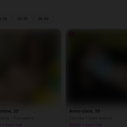
8-25
26-35
36-50
♀
ntine, 25
Anna-clara, 36
corne • Paysagiste
Taureau • Data analyst
l • Saint-Gall
Bichwil • Saint-Gall