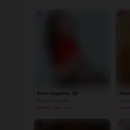
♀
♀
Anne-dauphine, 30
Anne
Balance • Notaire
Taure
Bichwil • Saint-Gall
Bichwi
♀
♀