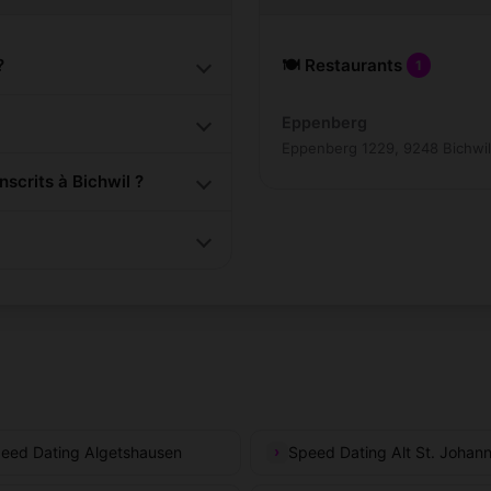
?
🍽️ Restaurants
1
Eppenberg
Eppenberg 1229, 9248 Bichwil
crits à Bichwil ?
eed Dating Algetshausen
Speed Dating Alt St. Johan