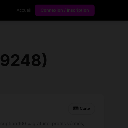
Accueil
Connexion / Inscription
(9248)
🗺 Carte
iption 100 % gratuite, profils vérifiés,