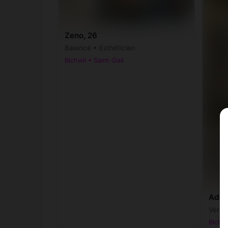
Zeno, 26
Balance • Esthéticien
Bichwil • Saint-Gall
Adda
Versea
Bichwi