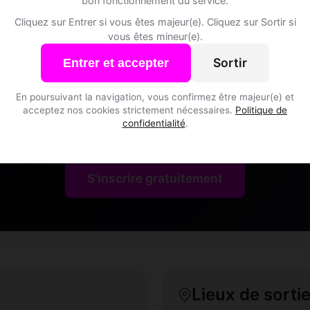
bon fonctionnement du service.
Cliquez sur Entrer si vous êtes majeur(e). Cliquez sur Sortir si
vous êtes mineur(e).
Sortir
Entrer et accepter
Speed Dating à Bichwil
En poursuivant la navigation, vous confirmez être majeur(e) et
acceptez nos cookies strictement nécessaires.
Politique de
confidentialité
.
Rejoins les membres de Bichwil et des alentours !
S'inscrire gratuitement
Lieux de sortie