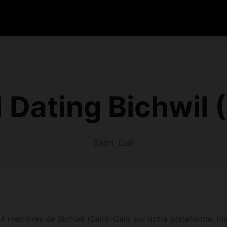
 Dating Bichwil 
Saint-Gall
4 membres de Bichwil (Saint-Gall) sur notre plateforme. Inscr