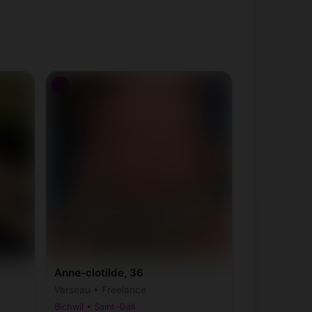
♀
Anne-clotilde, 36
Verseau • Freelance
Bichwil • Saint-Gall