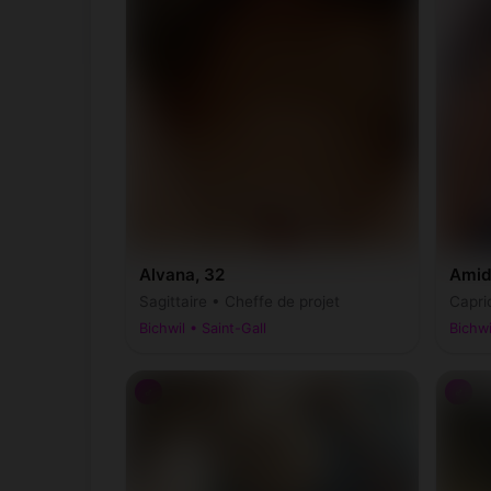
Alvana, 32
Amid
Sagittaire • Cheffe de projet
Capri
Bichwil • Saint-Gall
Bichwi
♂
♂