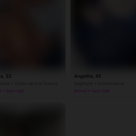
a, 32
Angelita, 45
corne • Cadre dans la finance
Sagittaire • Esthéticienne
l • Saint-Gall
Bichwil • Saint-Gall