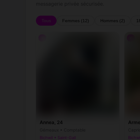
messagerie privée sécurisée.
Tous
Femmes (12)
Hommes (2)
1
♀
♀
Annea, 24
Arme
Gémeaux • Comptable
Capri
Bichwil • Saint-Gall
Bichwi