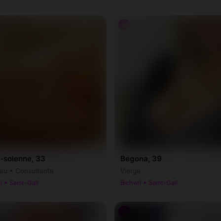
♀
-solenne, 33
Begona, 39
au • Consultante
Vierge
l • Saint-Gall
Bichwil • Saint-Gall
♀