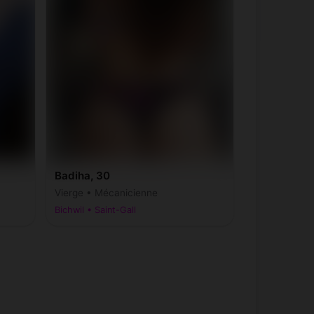
Badiha, 30
Vierge • Mécanicienne
Bichwil • Saint-Gall