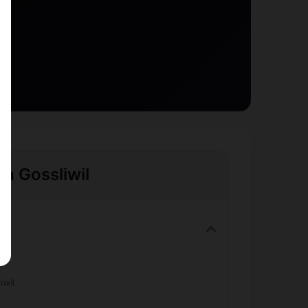
 à Gossliwil
iwil