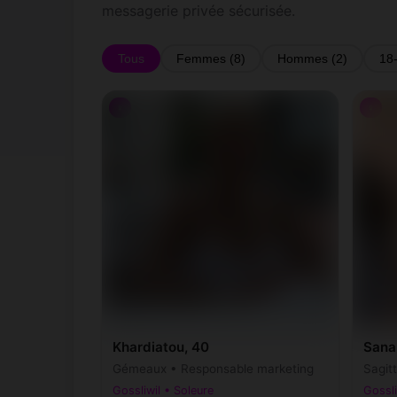
messagerie privée sécurisée.
Tous
Femmes (8)
Hommes (2)
18
♀
♀
Khardiatou, 40
Sana
Gémeaux • Responsable marketing
Sagit
Gossliwil • Soleure
Gossli