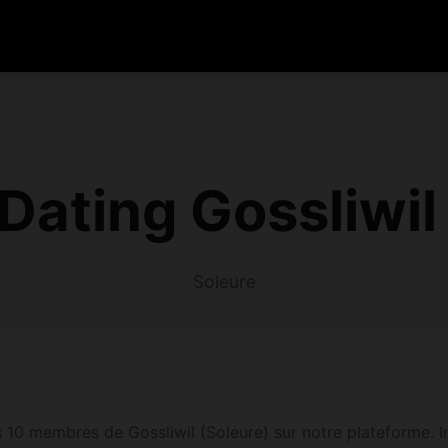
Dating Gossliwil
Soleure
 10 membres de Gossliwil (Soleure) sur notre plateforme. Ins