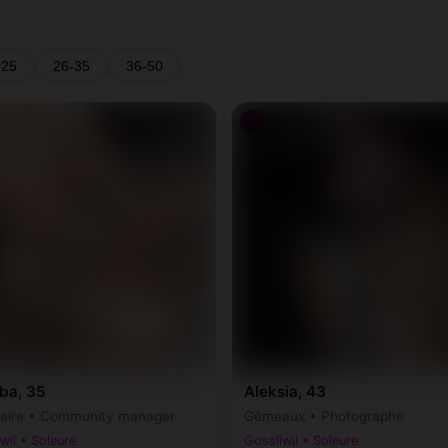
-25
26-35
36-50
♀
ba, 35
Aleksia, 43
taire • Community manager
Gémeaux • Photographe
wil • Soleure
Gossliwil • Soleure