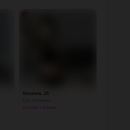
♀
Roxanna, 25
Lion • Policière
Gossliwil • Soleure