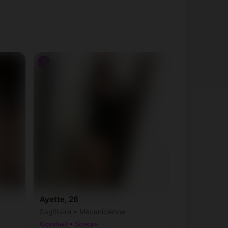
♀
Ayette, 26
Sagittaire • Mécanicienne
Gossliwil • Soleure