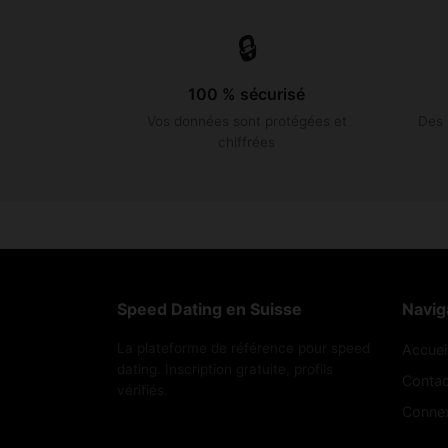
🔒
100 % sécurisé
Vos données sont protégées et
Des 
chiffrées
Speed Dating en Suisse
Navig
La plateforme de référence pour speed
Accuei
dating. Inscription gratuite, profils
Contac
vérifiés.
Conne