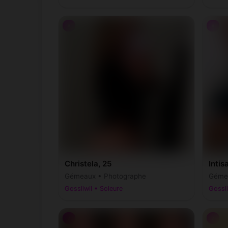
♀
♀
Christela, 25
Intis
Gémeaux • Photographe
Gémea
Gossliwil • Soleure
Gossli
♂
♂