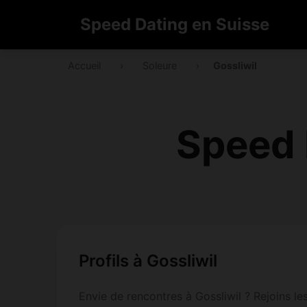
Speed Dating en Suisse
Accueil
›
Soleure
›
Gossliwil
Speed 
Profils à Gossliwil
Envie de rencontres à Gossliwil ? Rejoins les