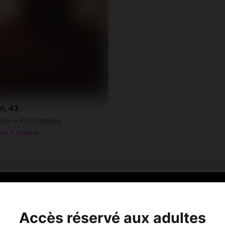
n, 43
taire • Photographe
wil • Soleure
Speed Dating à Gossliwil
Accès réservé aux adultes