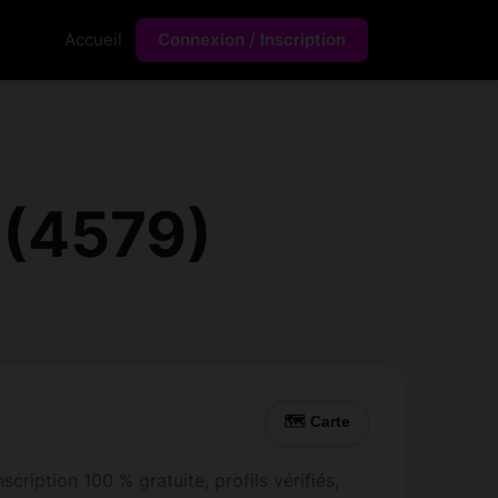
Accueil
Connexion / Inscription
 (4579)
🗺 Carte
cription 100 % gratuite, profils vérifiés,