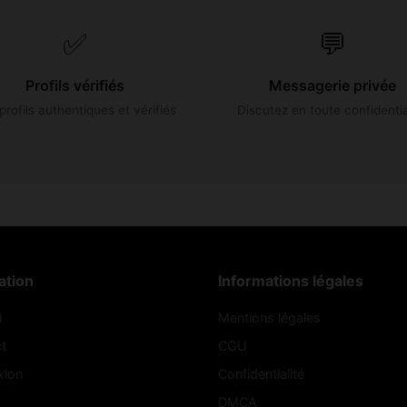
✅
💬
Profils vérifiés
Messagerie privée
profils authentiques et vérifiés
Discutez en toute confidentia
ation
Informations légales
l
Mentions légales
t
CGU
xion
Confidentialité
DMCA