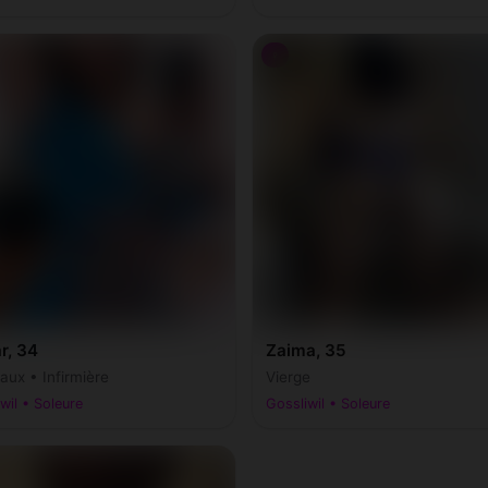
♀
ar, 34
Zaima, 35
ux • Infirmière
Vierge
wil • Soleure
Gossliwil • Soleure