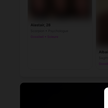
Alastair, 28
Scorpion • Psychologue
Gossliwil • Soleure
Albai
Sagit
Gossli