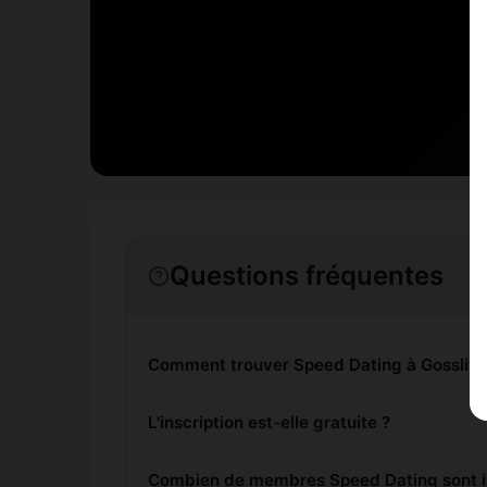
Questions fréquentes
Comment trouver Speed Dating à Gossliwi
L'inscription est-elle gratuite ?
Combien de membres Speed Dating sont ins