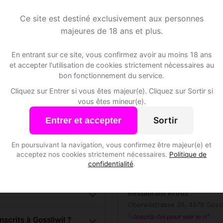
Rejoins les membres de Gossliwil et des alentours !
Ce site est destiné exclusivement aux personnes
majeures de 18 ans et plus.
S'inscrire gratuitement
En entrant sur ce site, vous confirmez avoir au moins 18 ans
et accepter l'utilisation de cookies strictement nécessaires au
bon fonctionnement du service.
Cliquez sur Entrer si vous êtes majeur(e). Cliquez sur Sortir si
vous êtes mineur(e).
Sortir
Entrer et accepter
Lieux de sortie
En poursuivant la navigation, vous confirmez être majeur(e) et
acceptez nos cookies strictement nécessaires.
Politique de
confidentialité
.
l ?
🍽️ Restaurants
1
Restaurant Kreuz
Oberwilstrasse 35, 4579 Gossl
Inscris-toi pour voir le n°
crits à Gossliwil ?