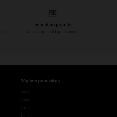
🆓
Inscription gratuite
lité
Créez votre profil gratuitement
Régions populaires
Berne
Vaud
Valais
Tessin