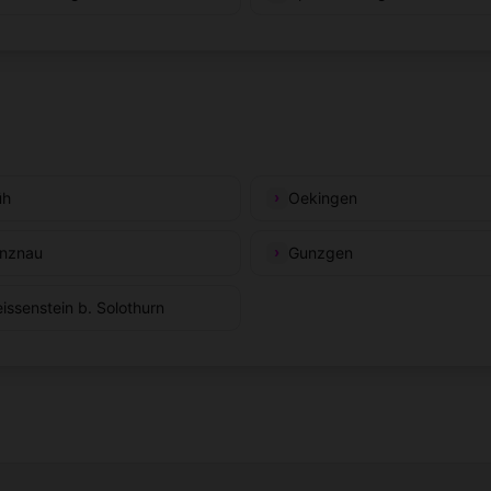
üh
Oekingen
nznau
Gunzgen
issenstein b. Solothurn