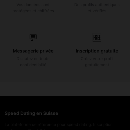
Vos données sont
Des profils authentiques
protégées et chiffrées
et vérifiés
💬
🆓
Messagerie privée
Inscription gratuite
Discutez en toute
Créez votre profil
confidentialité
gratuitement
Speed Dating en Suisse
La plateforme de référence pour speed dating. Inscription