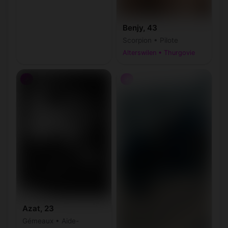
Benjy, 43
Scorpion • Pilote
Alterswilen • Thurgovie
♂
♂
Azat, 23
Gémeaux • Aide-