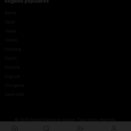
Régions populaires
Berne
Vaud
Valais
Tessin
Fribourg
Zurich
Grisons
Argovie
Thurgovie
Saint-Gall
© 2026 Speed Dating en Suisse. Tous droits réservés.