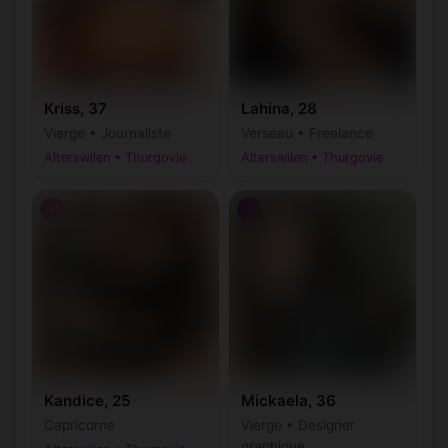
Kriss, 37
Lahina, 28
Vierge • Journaliste
Verseau • Freelance
Alterswilen • Thurgovie
Alterswilen • Thurgovie
♀
♀
Kandice, 25
Mickaela, 36
Capricorne
Vierge • Designer
graphique