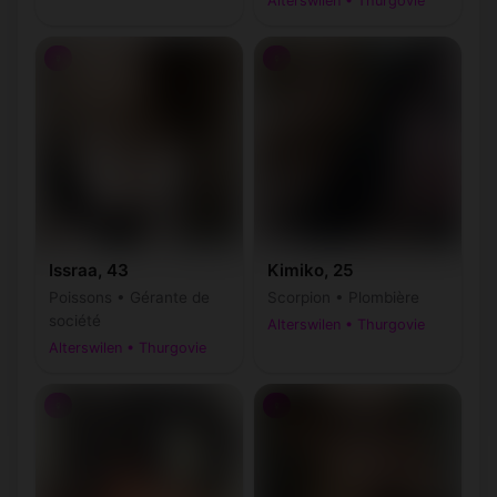
Alterswilen • Thurgovie
♀
♀
Issraa, 43
Kimiko, 25
Poissons • Gérante de
Scorpion • Plombière
société
Alterswilen • Thurgovie
Alterswilen • Thurgovie
♀
♀