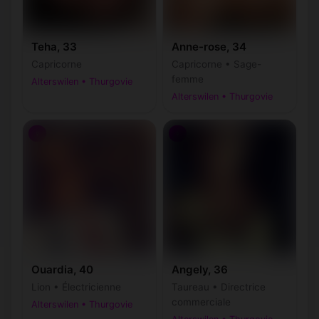
Teha, 33
Anne-rose, 34
Capricorne
Capricorne • Sage-
femme
Alterswilen • Thurgovie
Alterswilen • Thurgovie
♀
♀
Ouardia, 40
Angely, 36
Lion • Électricienne
Taureau • Directrice
commerciale
Alterswilen • Thurgovie