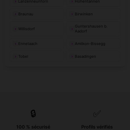
Lanzenneunforn
Hohentannen
Braunau
Birwinken
Guntershausen b.
Willisdorf
Aadorf
Ennetaach
Amlikon-Bissegg
Tobel
Basadingen
🔒
✅
100 % sécurisé
Profils vérifiés