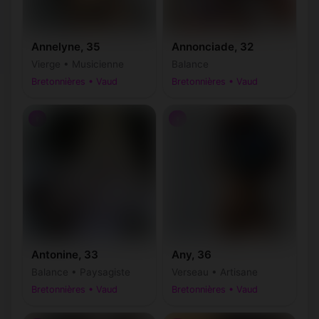
Annelyne, 35
Annonciade, 32
Vierge • Musicienne
Balance
Bretonnières • Vaud
Bretonnières • Vaud
♀
♀
Antonine, 33
Any, 36
Balance • Paysagiste
Verseau • Artisane
Bretonnières • Vaud
Bretonnières • Vaud