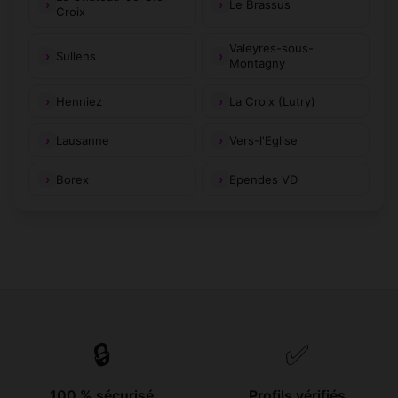
Le Brassus
Croix
Valeyres-sous-
Sullens
Montagny
Henniez
La Croix (Lutry)
Lausanne
Vers-l'Eglise
Borex
Ependes VD
🔒
✅
100 % sécurisé
Profils vérifiés