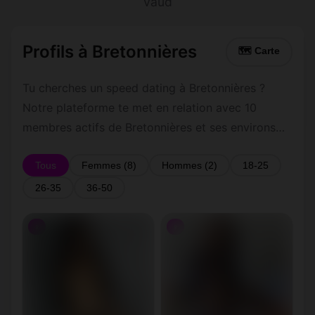
Vaud
Profils à Bretonnières
🗺 Carte
Tu cherches un speed dating à Bretonnières ?
Notre plateforme te met en relation avec 10
membres actifs de Bretonnières et ses environs
dans le Vaud. Inscris-toi gratuitement pour
contacter les membres de Bretonnières et les
Tous
Femmes (8)
Hommes (2)
18-25
alentours.
26-35
36-50
♀
♀