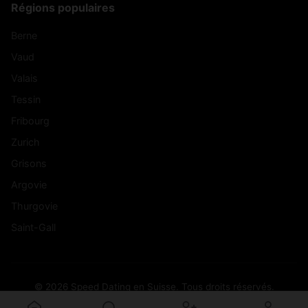
Régions populaires
Berne
Vaud
Valais
Tessin
Fribourg
Zurich
Grisons
Argovie
Thurgovie
Saint-Gall
© 2026 Speed Dating en Suisse. Tous droits réservés.