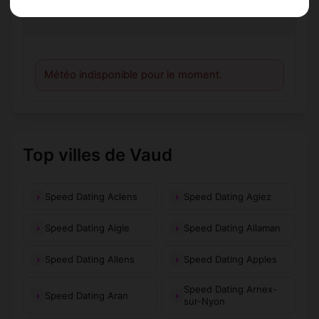
Météo
Météo indisponible pour le moment.
Top villes de Vaud
Speed Dating Aclens
Speed Dating Agiez
Speed Dating Aigle
Speed Dating Allaman
Speed Dating Allens
Speed Dating Apples
Speed Dating Arnex-
Speed Dating Aran
sur-Nyon