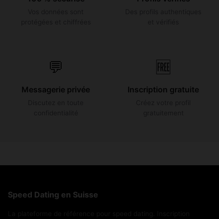
Vos données sont
Des profils authentiques
protégées et chiffrées
et vérifiés
💬
🆓
Messagerie privée
Inscription gratuite
Discutez en toute
Créez votre profil
confidentialité
gratuitement
Speed Dating en Suisse
La plateforme de référence pour speed dating. Inscription