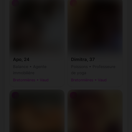
♀
♀
Apo, 24
Dimitra, 37
Balance • Agente
Poissons • Professeure
immobilière
de yoga
Bretonnières • Vaud
Bretonnières • Vaud
♀
♀