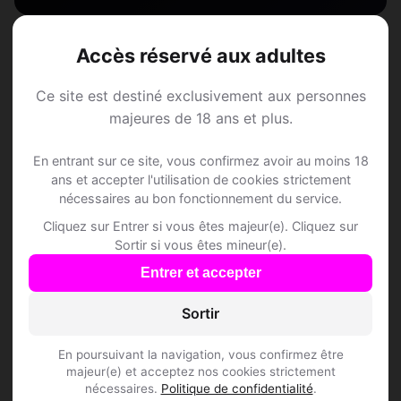
Accès réservé aux adultes
Questions fréquentes
Ce site est destiné exclusivement aux personnes
majeures de 18 ans et plus.
Comment trouver Speed Dating à
En entrant sur ce site, vous confirmez avoir au moins 18
Bretonnières ?
ans et accepter l'utilisation de cookies strictement
nécessaires au bon fonctionnement du service.
L'inscription est-elle gratuite ?
Cliquez sur Entrer si vous êtes majeur(e). Cliquez sur
Sortir si vous êtes mineur(e).
Combien de membres Speed Dating sont
Entrer et accepter
inscrits à Bretonnières ?
Sortir
Les profils sont-ils vérifiés ?
En poursuivant la navigation, vous confirmez être
majeur(e) et acceptez nos cookies strictement
nécessaires.
Politique de confidentialité
.