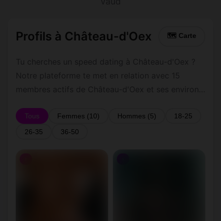
Vaud
Profils à Château-d'Oex
🗺 Carte
Tu cherches un speed dating à Château-d'Oex ?
Notre plateforme te met en relation avec 15
membres actifs de Château-d'Oex et ses environs
dans le Vaud. Inscris-toi gratuitement pour
contacter les membres de Château-d'Oex et les
Tous
Femmes (10)
Hommes (5)
18-25
alentours.
26-35
36-50
♀
♀