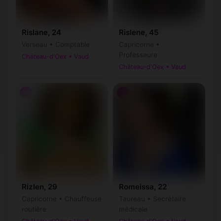
Rislane, 24
Rislene, 45
Verseau • Comptable
Capricorne •
Professeure
Château-d'Oex • Vaud
Château-d'Oex • Vaud
♀
♀
Rizlen, 29
Romeissa, 22
Capricorne • Chauffeuse
Taureau • Secrétaire
routière
médicale