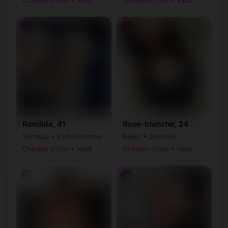
Château-d'Oex • Vaud
Château-d'Oex • Vaud
♀
♀
Romilda, 41
Rose-blanche, 24
Verseau • Esthéticienne
Bélier • Barmaid
Château-d'Oex • Vaud
Château-d'Oex • Vaud
♀
♀