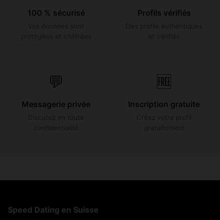
100 % sécurisé
Profils vérifiés
Vos données sont
Des profils authentiques
protégées et chiffrées
et vérifiés
💬
🆓
Messagerie privée
Inscription gratuite
Discutez en toute
Créez votre profil
confidentialité
gratuitement
Speed Dating en Suisse