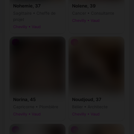
Nohemie, 37
Nolene, 39
Sagittaire • Cheffe de
Cancer • Consultante
projet
Chevilly • Vaud
Chevilly • Vaud
♀
♀
Norina, 45
Noudjoud, 37
Capricorne • Plombière
Bélier • Architecte
Chevilly • Vaud
Chevilly • Vaud
♀
♀