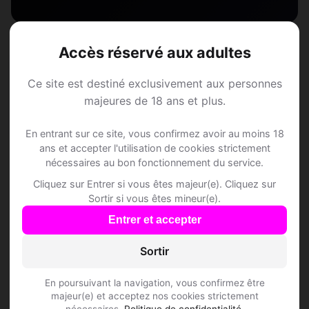
Accès réservé aux adultes
Questions fréquentes
Ce site est destiné exclusivement aux personnes
majeures de 18 ans et plus.
Comment trouver Speed Dating à Chevilly ?
En entrant sur ce site, vous confirmez avoir au moins 18
ans et accepter l'utilisation de cookies strictement
nécessaires au bon fonctionnement du service.
L'inscription est-elle gratuite ?
Cliquez sur Entrer si vous êtes majeur(e). Cliquez sur
Sortir si vous êtes mineur(e).
Combien de membres Speed Dating sont
Entrer et accepter
inscrits à Chevilly ?
Sortir
Les profils sont-ils vérifiés ?
En poursuivant la navigation, vous confirmez être
majeur(e) et acceptez nos cookies strictement