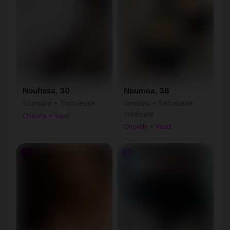
Noufissa, 30
Noumea, 38
Scorpion • Tatoueuse
Verseau • Secrétaire
médicale
Chevilly • Vaud
Chevilly • Vaud
♀
♀