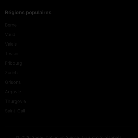
Régions populaires
Berne
Vaud
Valais
Tessin
Fribourg
Zurich
Grisons
Argovie
Thurgovie
Saint-Gall
© 2026 Speed Dating en Suisse. Tous droits réservés.