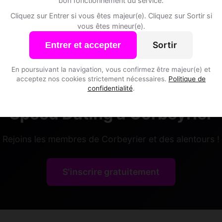
bon fonctionnement du service.
Nihat, 35
Cliquez sur Entrer si vous êtes majeur(e). Cliquez sur Sortir si
vous êtes mineur(e).
Gémeaux
Corbeyrier • Vaud
Sortir
Entrer et accepter
En poursuivant la navigation, vous confirmez être majeur(e) et
acceptez nos cookies strictement nécessaires.
Politique de
confidentialité
.
Speed Dating à Corbeyrier
Rejoins les membres de Corbeyrier et des alentours !
S'inscrire gratuitement