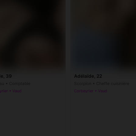
le, 39
Adélaïde, 22
au • Comptable
Scorpion • Cheffe cuisinière
yrier • Vaud
Corbeyrier • Vaud