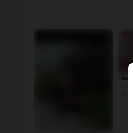
♂
♂
Maur
Poiss
Corbe