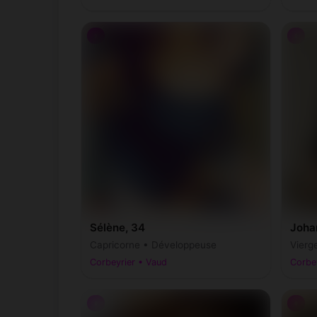
♀
♀
Sélène, 34
Joha
Capricorne • Développeuse
Vierg
Corbeyrier • Vaud
Corbe
♀
♀