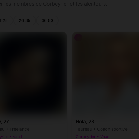
er les membres de Corbeyrier et les alentours.
8-25
26-35
36-50
♀
, 27
Nola, 28
au • Freelance
Taureau • Coach sportive
yrier • Vaud
Corbeyrier • Vaud