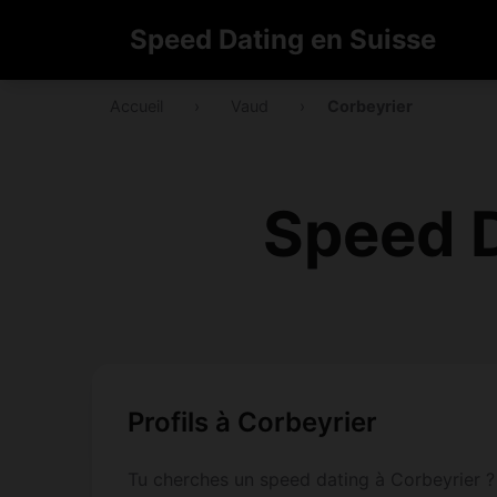
Speed Dating en Suisse
Accueil
›
Vaud
›
Corbeyrier
Speed D
Profils à Corbeyrier
Tu cherches un speed dating à Corbeyrier ?