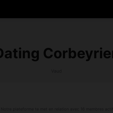
ating Corbeyrie
Vaud
 Notre plateforme te met en relation avec 16 membres actif