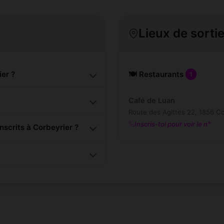
Lieux de sorti
er ?
🍽️ Restaurants
1
Café de Luan
Route des Agittes 22, 1856 Co
Inscris-toi pour voir le n°
scrits à Corbeyrier ?