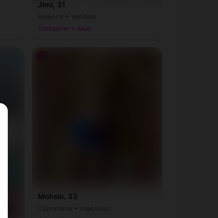
Jimi, 31
Balance • Vendeur
Corbeyrier • Vaud
♂
Mohsin, 33
Capricorne • Ingénieur