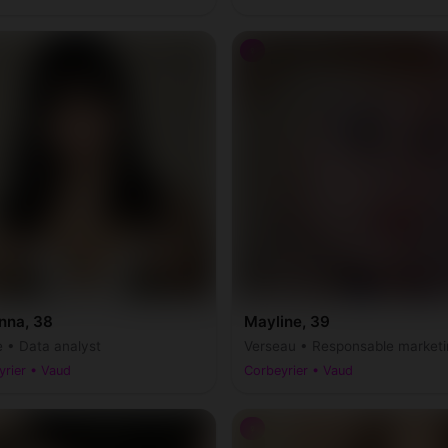
♀
nna, 38
Mayline, 39
e • Data analyst
Verseau • Responsable marketi
yrier • Vaud
Corbeyrier • Vaud
♀