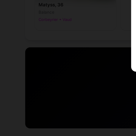
Matyss, 36
Balance
Corbeyrier • Vaud