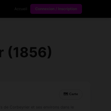
Accueil
Connexion / Inscription
r (1856)
🗺 Carte
s de Corbeyrier et ses environs dans le