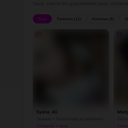
Vaud. Inscris-toi gratuitement pour contact
Tous
Femmes (11)
Hommes (5)
1
♀
♀
Syana, 40
Mady
Taureau • Sans emploi actuellement
Taure
Corbeyrier • Vaud
Corbe