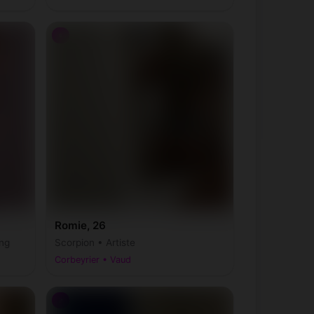
♀
Romie, 26
ng
Scorpion • Artiste
Corbeyrier • Vaud
♂