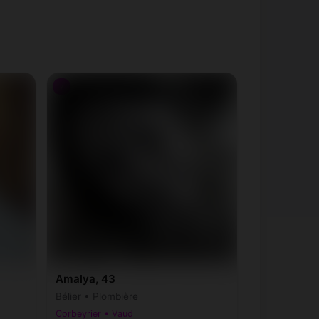
♀
Amalya, 43
Bélier • Plombière
Corbeyrier • Vaud