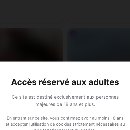
♂
y, 29
Accès réservé aux adultes
ons • Paysagiste
yrier • Vaud
Ce site est destiné exclusivement aux personnes
majeures de 18 ans et plus.
En entrant sur ce site, vous confirmez avoir au moins 18 ans
et accepter l'utilisation de cookies strictement nécessaires au