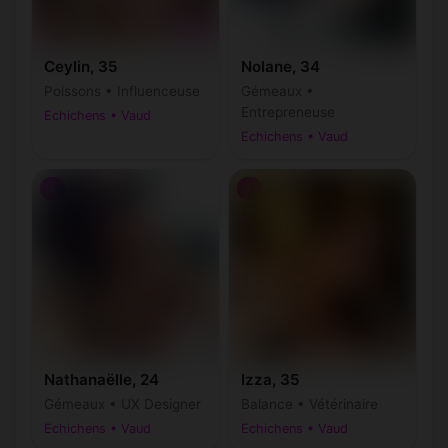
Ceylin, 35
Nolane, 34
Poissons • Influenceuse
Gémeaux •
Entrepreneuse
Echichens • Vaud
Echichens • Vaud
♀
♀
Nathanaëlle, 24
Izza, 35
Gémeaux • UX Designer
Balance • Vétérinaire
Echichens • Vaud
Echichens • Vaud