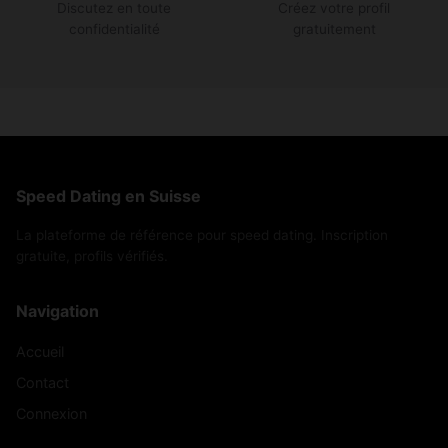
Discutez en toute
Créez votre profil
confidentialité
gratuitement
Speed Dating en Suisse
La plateforme de référence pour speed dating. Inscription
gratuite, profils vérifiés.
Navigation
Accueil
Contact
Connexion