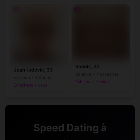
♂
♂
Raoulx, 22
Jean-ludovic, 33
Balance • Paysagiste
Verseau • Tatoueur
Echichens • Vaud
Echichens • Vaud
Speed Dating à