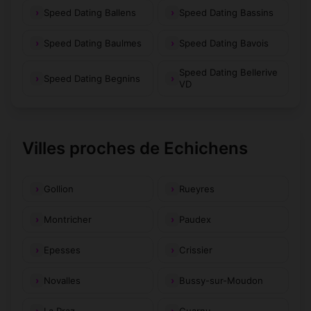
Speed Dating Ballens
Speed Dating Bassins
Speed Dating Baulmes
Speed Dating Bavois
Speed Dating Bellerive
Speed Dating Begnins
VD
Villes proches de Echichens
Gollion
Rueyres
Montricher
Paudex
Epesses
Crissier
Novalles
Bussy-sur-Moudon
La Praz
Cuarny