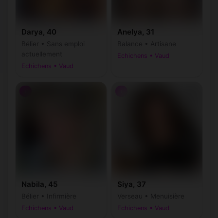
Darya, 40
Anelya, 31
Bélier • Sans emploi
Balance • Artisane
actuellement
Echichens • Vaud
Echichens • Vaud
♀
♀
Nabila, 45
Siya, 37
Bélier • Infirmière
Verseau • Menuisière
Echichens • Vaud
Echichens • Vaud