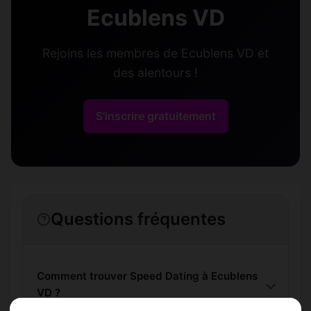
Ecublens VD
Rejoins les membres de Ecublens VD et
des alentours !
S'inscrire gratuitement
Questions fréquentes
Comment trouver Speed Dating à Ecublens
VD ?