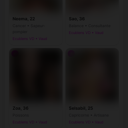
Neema, 22
Sao, 36
Cancer • Sapeur-
Balance • Consultante
pompier
Ecublens VD • Vaud
Ecublens VD • Vaud
♀
♀
Zoa, 36
Selsabil, 25
Poissons
Capricorne • Artisane
Ecublens VD • Vaud
Ecublens VD • Vaud