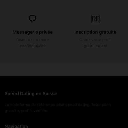
💬
🆓
Messagerie privée
Inscription gratuite
Discutez en toute
Créez votre profil
confidentialité
gratuitement
Speed Dating en Suisse
La plateforme de référence pour speed dating. Inscription
gratuite, profils vérifiés.
Navigation