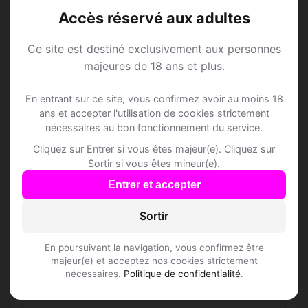
Accès réservé aux adultes
L'inscription est-elle gratuite ?
Ce site est destiné exclusivement aux personnes
Combien de membres Speed Dating sont
majeures de 18 ans et plus.
inscrits à Ecublens VD ?
En entrant sur ce site, vous confirmez avoir au moins 18
Les profils sont-ils vérifiés ?
ans et accepter l'utilisation de cookies strictement
nécessaires au bon fonctionnement du service.
Cliquez sur Entrer si vous êtes majeur(e). Cliquez sur
Lieux de sortie à Ecublens
Sortir si vous êtes mineur(e).
VD
Entrer et accepter
Sortir
🏨 Hôtels
1
En poursuivant la navigation, vous confirmez être
majeur(e) et acceptez nos cookies strictement
nécessaires.
Politique de confidentialité
.
SwissTech Hotel
Route Louis-Favre 10B, 1024 Ecublens VD