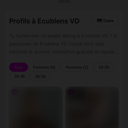
Vaud
Profils à Ecublens VD
🗺 Carte
Tu recherches un speed dating à Ecublens VD ? 8
personnes de Ecublens VD (Vaud) sont déjà
inscrites et actives. Inscription gratuite et rapide
pour commencer à tchatter avec les membres de
Ecublens VD.
Tous
Femmes (6)
Hommes (2)
18-25
26-35
36-50
♀
♀