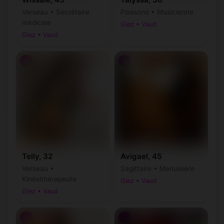
Verseau • Secrétaire
Poissons • Musicienne
médicale
Giez • Vaud
Giez • Vaud
♀
♀
Telly, 32
Avigael, 45
Verseau •
Sagittaire • Menuisière
Kinésithérapeute
Giez • Vaud
Giez • Vaud
♀
♂