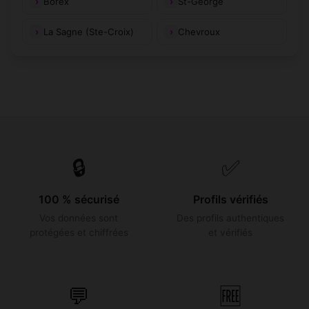
Borex
St-George
La Sagne (Ste-Croix)
Chevroux
🔒
✅
100 % sécurisé
Profils vérifiés
Vos données sont
Des profils authentiques
protégées et chiffrées
et vérifiés
💬
🆓