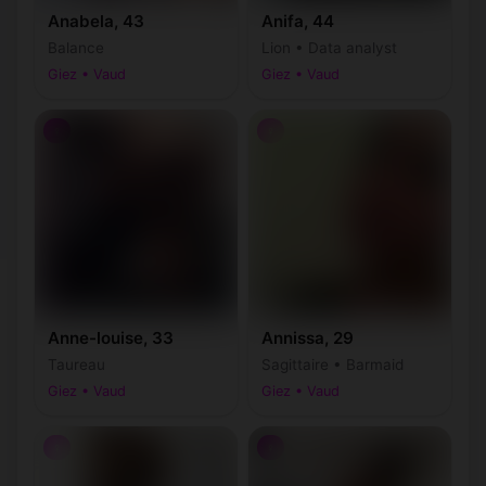
Anabela, 43
Anifa, 44
Balance
Lion • Data analyst
Giez • Vaud
Giez • Vaud
♀
♀
Anne-louise, 33
Annissa, 29
Taureau
Sagittaire • Barmaid
Giez • Vaud
Giez • Vaud
♀
♀