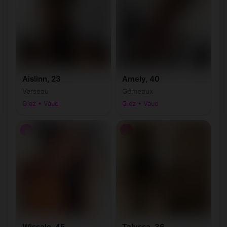
Aislinn, 23
Amely, 40
Verseau
Gémeaux
Giez • Vaud
Giez • Vaud
♀
♀
Wissale, 45
Talyssa, 36