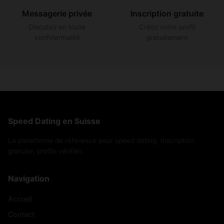
Messagerie privée
Inscription gratuite
Discutez en toute
Créez votre profil
confidentialité
gratuitement
Speed Dating en Suisse
La plateforme de référence pour speed dating. Inscription
gratuite, profils vérifiés.
Navigation
Accueil
Contact