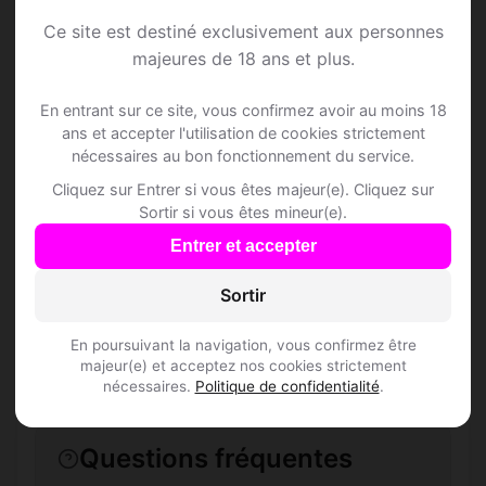
Ce site est destiné exclusivement aux personnes
majeures de 18 ans et plus.
En entrant sur ce site, vous confirmez avoir au moins 18
Speed Dating à Giez
ans et accepter l'utilisation de cookies strictement
nécessaires au bon fonctionnement du service.
Cliquez sur Entrer si vous êtes majeur(e). Cliquez sur
Rejoins les membres de Giez et des
Sortir si vous êtes mineur(e).
alentours !
Entrer et accepter
Sortir
S'inscrire gratuitement
En poursuivant la navigation, vous confirmez être
majeur(e) et acceptez nos cookies strictement
nécessaires.
Politique de confidentialité
.
Questions fréquentes