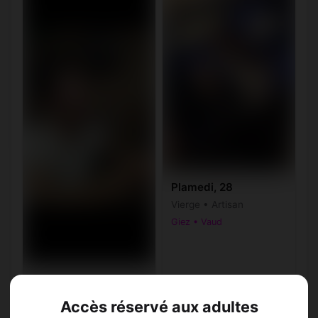
Plamedi, 28
Vierge • Artisan
Giez • Vaud
Pie, 32
Gémeaux • Dentiste
Accès réservé aux adultes
Giez • Vaud