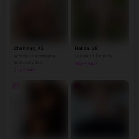
Chahinaz, 42
Halida, 28
Verseau • Assistante
Verseau • Dentiste
administrative
Gilly • Vaud
Gilly • Vaud
♀
♂