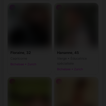
♀
♀
Floraine, 32
Hananne, 45
Capricorne
Vierge • Éducatrice
spécialisée
Bichelsee • Zurich
Bichelsee • Zurich
♀
♀