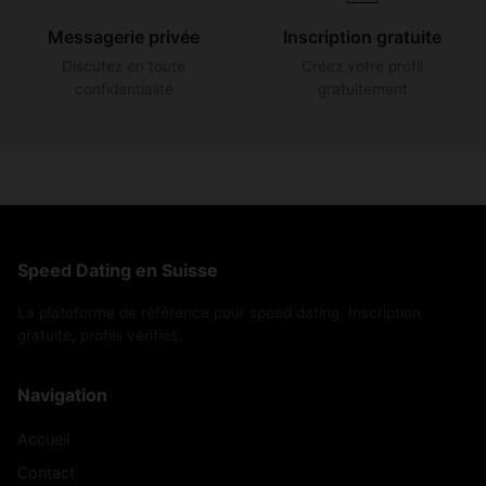
Messagerie privée
Inscription gratuite
Discutez en toute
Créez votre profil
confidentialité
gratuitement
Speed Dating en Suisse
La plateforme de référence pour speed dating. Inscription
gratuite, profils vérifiés.
Navigation
Accueil
Contact