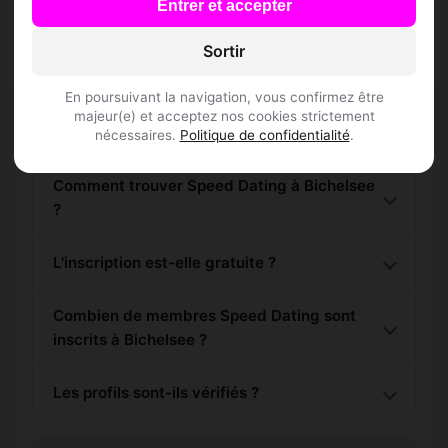
Entrer et accepter
Sortir
En poursuivant la navigation, vous confirmez être
Questions fréquentes
majeur(e) et acceptez nos cookies strictement
nécessaires.
Politique de confidentialité
.
Comment trouver Speed Dating à Bichelsee
?
L'inscription est-elle gratuite ?
Combien de membres Speed Dating sont
inscrits à Bichelsee ?
Les profils sont-ils vérifiés ?