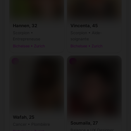
Hannen, 32
Vincenta, 45
Scorpion •
Scorpion • Aide-
Entrepreneuse
soignante
Bichelsee • Zurich
Bichelsee • Zurich
♀
♂
Wafah, 25
Soumaila, 27
Cancer • Plombière
Balance • UX Designer