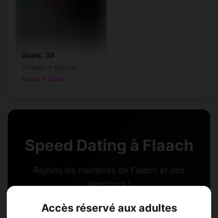
Grant, 38
Verseau • Barman
Flaach • Zurich
Speed Dating à Flaach
Rejoins les membres de Flaach et des
alentours !
Accès réservé aux adultes
S'inscrire gratuitement