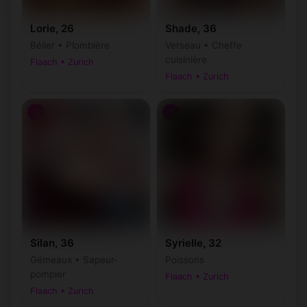
Lorie, 26
Shade, 36
Bélier • Plombière
Verseau • Cheffe
cuisinière
Flaach • Zurich
Flaach • Zurich
♀
♀
Silan, 36
Syrielle, 32
Gémeaux • Sapeur-
Poissons
pompier
Flaach • Zurich
Flaach • Zurich