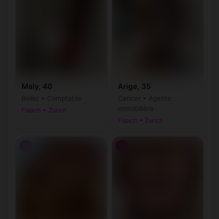
Maly, 40
Arige, 35
Bélier • Comptable
Cancer • Agente
immobilière
Flaach • Zurich
Flaach • Zurich
♀
♀