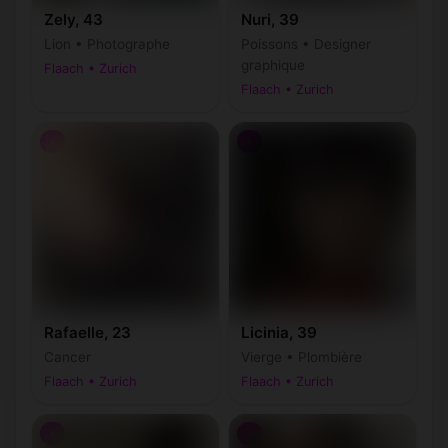
Zely, 43
Nuri, 39
Lion • Photographe
Poissons • Designer
graphique
Flaach • Zurich
Flaach • Zurich
♀
♀
Rafaelle, 23
Licinia, 39
Cancer
Vierge • Plombière
Flaach • Zurich
Flaach • Zurich
♀
♀