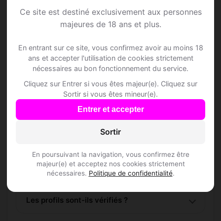
Ce site est destiné exclusivement aux personnes
majeures de 18 ans et plus.
En entrant sur ce site, vous confirmez avoir au moins 18
ans et accepter l'utilisation de cookies strictement
Questions fréquentes
nécessaires au bon fonctionnement du service.
Cliquez sur Entrer si vous êtes majeur(e). Cliquez sur
Sortir si vous êtes mineur(e).
Comment trouver Speed Dating à Flaach ?
Entrer et accepter
Sortir
L'inscription est-elle gratuite ?
En poursuivant la navigation, vous confirmez être
Combien de membres Speed Dating sont
majeur(e) et acceptez nos cookies strictement
inscrits à Flaach ?
nécessaires.
Politique de confidentialité
.
Les profils sont-ils vérifiés ?