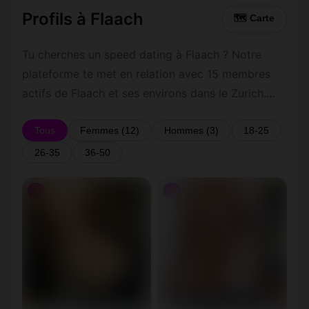
Profils à Flaach
🗺 Carte
Tu cherches un speed dating à Flaach ? Notre
plateforme te met en relation avec 15 membres
actifs de Flaach et ses environs dans le Zurich.
Inscris-toi gratuitement pour contacter les
membres de Flaach et les alentours.
Tous
Femmes (12)
Hommes (3)
18-25
26-35
36-50
♀
♀