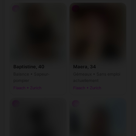
♀
♀
Baptistine, 40
Maera, 34
Balance • Sapeur-
Gémeaux • Sans emploi
pompier
actuellement
Flaach • Zurich
Flaach • Zurich
♂
♂