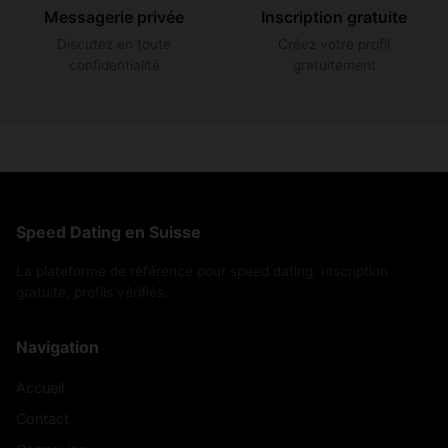
Messagerie privée
Inscription gratuite
Discutez en toute
Créez votre profil
confidentialité
gratuitement
Speed Dating en Suisse
La plateforme de référence pour speed dating. Inscription
gratuite, profils vérifiés.
Navigation
Accueil
Contact