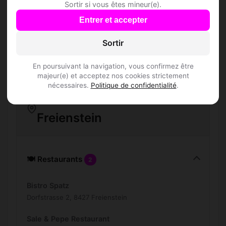
Sortir si vous êtes mineur(e).
Combien de membres Speed Dating sont
Entrer et accepter
inscrits à Freienstein ?
Sortir
Les profils sont-ils vérifiés ?
En poursuivant la navigation, vous confirmez être
majeur(e) et acceptez nos cookies strictement
nécessaires.
Politique de confidentialité
.
Lieux de sortie à
Freienstein
🍽️ Restaurants
2
Bistro Spatz
Dorfstrasse 2, 8427 Freienstein
Sale & Pepe Restaurant