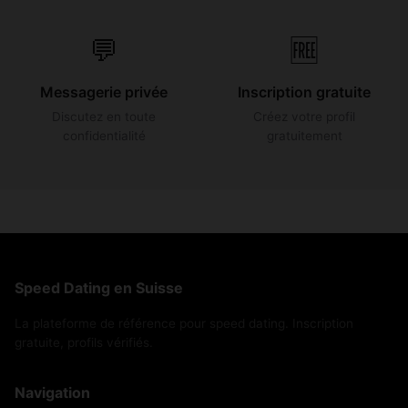
💬
🆓
Messagerie privée
Inscription gratuite
Discutez en toute
Créez votre profil
confidentialité
gratuitement
Speed Dating en Suisse
La plateforme de référence pour speed dating. Inscription
gratuite, profils vérifiés.
Navigation