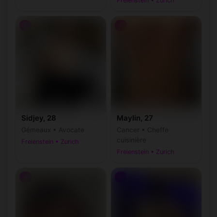
Freienstein • Zurich
♀
♀
Sidjey, 28
Maylin, 27
Gémeaux • Avocate
Cancer • Cheffe
cuisinière
Freienstein • Zurich
Freienstein • Zurich
♂
♂