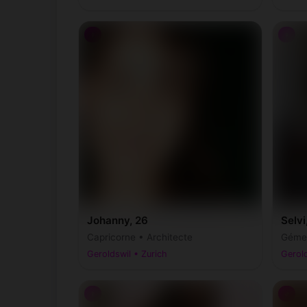
♀
♀
Johanny, 26
Selvi
Capricorne • Architecte
Géme
Geroldswil • Zurich
Gerold
♀
♂