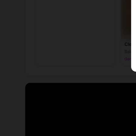
Clem
Balan
Gerold