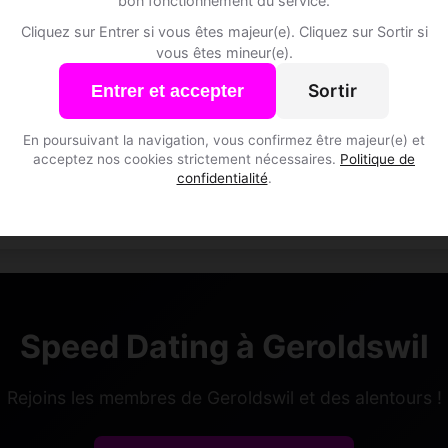
bon fonctionnement du service.
Cliquez sur Entrer si vous êtes majeur(e). Cliquez sur Sortir si
vous êtes mineur(e).
Sortir
Entrer et accepter
En poursuivant la navigation, vous confirmez être majeur(e) et
enceau, 38
acceptez nos cookies strictement nécessaires.
Politique de
ce • Data analyst
confidentialité
.
swil • Zurich
Speed Dating à Geroldswil
Rejoins les membres de Geroldswil et des alentours !