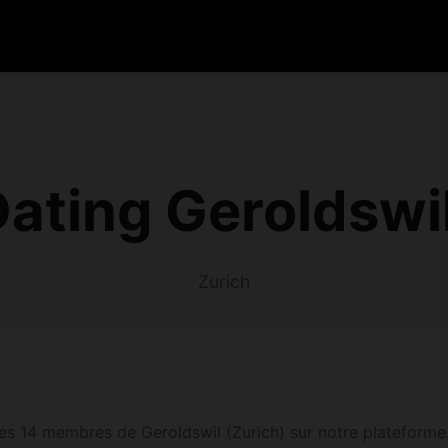
ating Geroldswi
Zurich
es 14 membres de Geroldswil (Zurich) sur notre plateforme. I