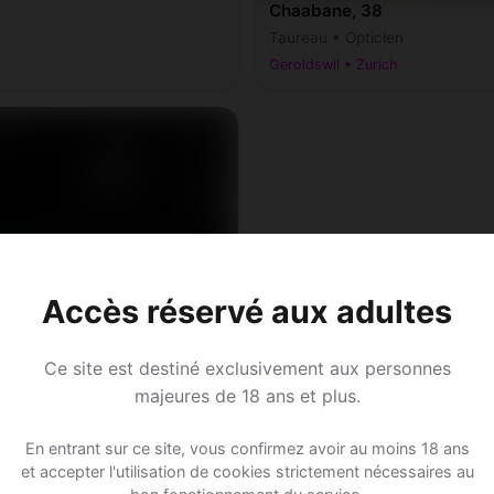
Chaabane, 38
Taureau • Opticien
Geroldswil • Zurich
Accès réservé aux adultes
Ce site est destiné exclusivement aux personnes
majeures de 18 ans et plus.
En entrant sur ce site, vous confirmez avoir au moins 18 ans
et accepter l'utilisation de cookies strictement nécessaires au