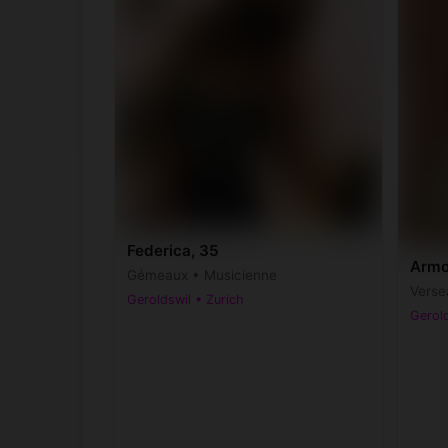
Federica, 35
Armo
Gémeaux • Musicienne
Verse
Geroldswil • Zurich
Gerold