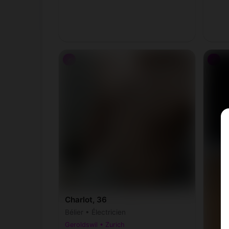
♂
♂
Charlot, 36
Bélier • Électricien
Geroldswil • Zurich