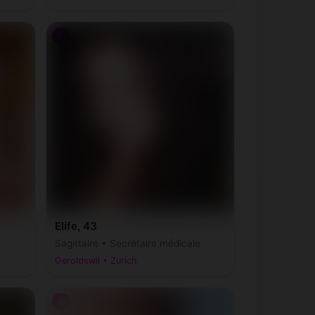
♀
Elife, 43
Sagittaire • Secrétaire médicale
Geroldswil • Zurich
♂