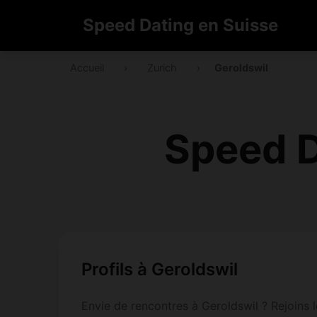
Speed Dating en Suisse
Accueil
›
Zurich
›
Geroldswil
Speed D
Profils à Geroldswil
Envie de rencontres à Geroldswil ? Rejoins l