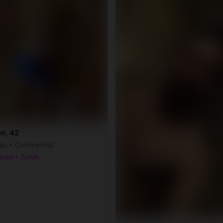
n, 42
au • Commercial
swil • Zurich