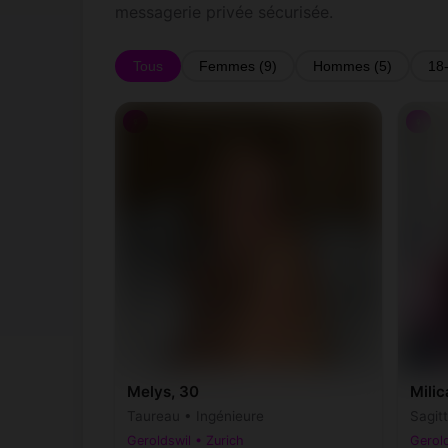
messagerie privée sécurisée.
Tous
Femmes (9)
Hommes (5)
18
♀
♀
Melys, 30
Milic
Taureau • Ingénieure
Sagit
Geroldswil • Zurich
Gerold