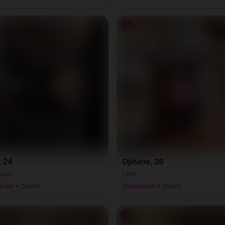
♀
, 24
Djihane, 26
aux
Lion
swil • Zurich
Geroldswil • Zurich
♂