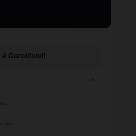
e à Geroldswil
ldswil
roldswil