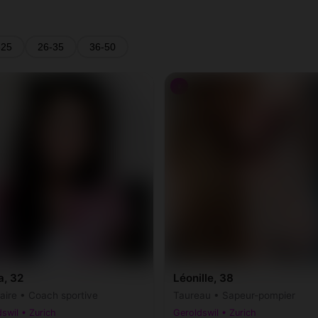
-25
26-35
36-50
♀
a, 32
Léonille, 38
taire • Coach sportive
Taureau • Sapeur-pompier
swil • Zurich
Geroldswil • Zurich