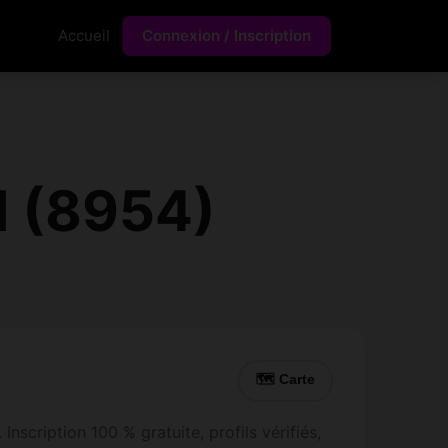
Accueil
Connexion / Inscription
l (8954)
🗺 Carte
nscription 100 % gratuite, profils vérifiés,