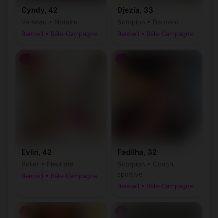
Cyndy, 42
Djezia, 33
Verseau • Notaire
Scorpion • Barmaid
Bennwil • Bâle-Campagne
Bennwil • Bâle-Campagne
♀
♀
Evlin, 42
Fadilha, 32
Bélier • Fleuriste
Scorpion • Coach
sportive
Bennwil • Bâle-Campagne
Bennwil • Bâle-Campagne
♀
♂