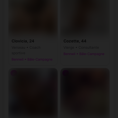
Clovicia, 24
Cozette, 44
Verseau • Coach
Vierge • Consultante
sportive
Bennwil • Bâle-Campagne
Bennwil • Bâle-Campagne
♀
♀