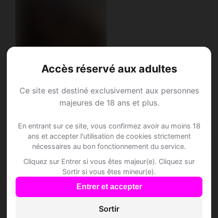
Accès réservé aux adultes
Ce site est destiné exclusivement aux personnes
Mamedy, 27
majeures de 18 ans et plus.
Verseau • Sans emploi
actuellement
En entrant sur ce site, vous confirmez avoir au moins 18
Bennwil • Bâle-Campagne
ans et accepter l'utilisation de cookies strictement
nécessaires au bon fonctionnement du service.
Cliquez sur Entrer si vous êtes majeur(e). Cliquez sur
Sortir si vous êtes mineur(e).
Entrer et accepter
Speed Dating à
Sortir
Bennwil