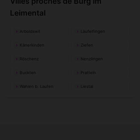
Villes proches de Burg im
Leimental
Arboldswil
Läufelfingen
Känerkinden
Ziefen
Röschenz
Nenzlingen
Buckten
Pratteln
Wahlen b. Laufen
Liestal