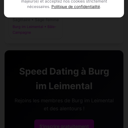
majeur(e) et acceptez nos cookies strictement
nécessaires.
Politique de confidentialité
.
Ryhan, 26
Sagittaire • Sage-femme
Burg im Leimental • Bâle-
Campagne
Speed Dating à Burg
im Leimental
Rejoins les membres de Burg im Leimental
et des alentours !
S'inscrire gratuitement