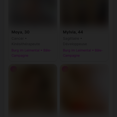
Moya, 30
Mylvia, 44
Cancer •
Sagittaire •
Kinésithérapeute
Développeuse
Burg im Leimental • Bâle-
Burg im Leimental • Bâle-
Campagne
Campagne
♀
♀