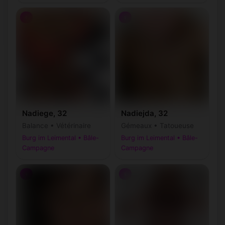
♀
♀
Nadiege, 32
Nadiejda, 32
Balance • Vétérinaire
Gémeaux • Tatoueuse
Burg im Leimental • Bâle-
Burg im Leimental • Bâle-
Campagne
Campagne
♀
♀