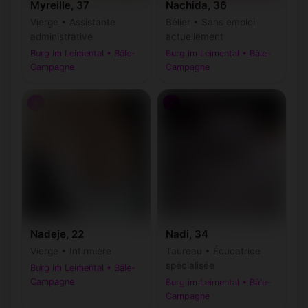
Myreille, 37
Nachida, 36
Vierge • Assistante
Bélier • Sans emploi
administrative
actuellement
Burg im Leimental • Bâle-
Burg im Leimental • Bâle-
Campagne
Campagne
♀
♀
Nadeje, 22
Nadi, 34
Vierge • Infirmière
Taureau • Éducatrice
spécialisée
Burg im Leimental • Bâle-
Campagne
Burg im Leimental • Bâle-
Campagne