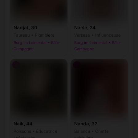
Nadjat, 30
Naele, 24
Taureau • Plombière
Verseau • Influenceuse
Burg im Leimental • Bâle-
Burg im Leimental • Bâle-
Campagne
Campagne
♀
♀
Naik, 44
Nanda, 32
Poissons • Éducatrice
Balance • Cheffe
spécialisée
cuisinière