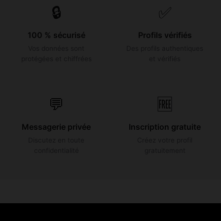
🔒
✅
100 % sécurisé
Profils vérifiés
Vos données sont
Des profils authentiques
protégées et chiffrées
et vérifiés
💬
🆓
Messagerie privée
Inscription gratuite
Discutez en toute
Créez votre profil
confidentialité
gratuitement