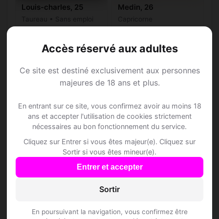
Louis-charles, 25
Medin, 26
Taureau • Sans emploi
Capricorne
actuellement
Burg im Leimental • Bâle-
Campagne
Burg im Leimental • Bâle-
Accès réservé aux adultes
Campagne
Ce site est destiné exclusivement aux personnes
♂
majeures de 18 ans et plus.
En entrant sur ce site, vous confirmez avoir au moins 18
ans et accepter l'utilisation de cookies strictement
nécessaires au bon fonctionnement du service.
Cliquez sur Entrer si vous êtes majeur(e). Cliquez sur
Sortir si vous êtes mineur(e).
Entrer et accepter
Sortir
En poursuivant la navigation, vous confirmez être