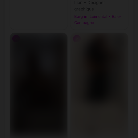
Lion • Designer
graphique
Burg im Leimental • Bâle-
Campagne
♂
♂