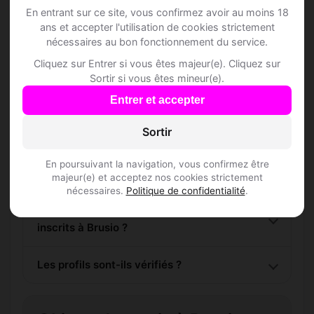
En entrant sur ce site, vous confirmez avoir au moins 18
ans et accepter l'utilisation de cookies strictement
nécessaires au bon fonctionnement du service.
Cliquez sur Entrer si vous êtes majeur(e). Cliquez sur
Questions fréquentes
Sortir si vous êtes mineur(e).
Entrer et accepter
Sortir
Comment trouver Speed Dating à Brusio ?
En poursuivant la navigation, vous confirmez être
L'inscription est-elle gratuite ?
majeur(e) et acceptez nos cookies strictement
nécessaires.
Politique de confidentialité
.
Combien de membres Speed Dating sont
inscrits à Brusio ?
Les profils sont-ils vérifiés ?