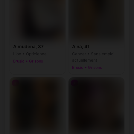
Almudena, 37
Alna, 41
Lion • Opticienne
Cancer • Sans emploi
actuellement
Brusio • Grisons
Brusio • Grisons
♀
♀