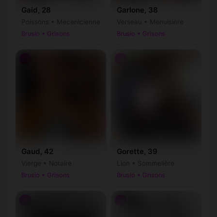
Gaid, 28
Garlone, 38
Poissons • Mécanicienne
Verseau • Menuisière
Brusio • Grisons
Brusio • Grisons
♀
♀
Gaud, 42
Gorette, 39
Vierge • Notaire
Lion • Sommelière
Brusio • Grisons
Brusio • Grisons
♂
♂