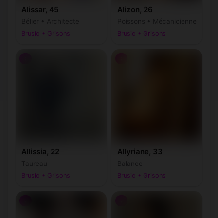
Alissar, 45
Alizon, 26
Bélier • Architecte
Poissons • Mécanicienne
Brusio • Grisons
Brusio • Grisons
♀
♀
Allissia, 22
Allyriane, 33
Taureau
Balance
Brusio • Grisons
Brusio • Grisons
♀
♀