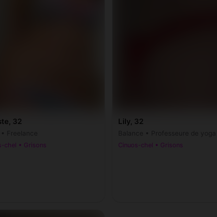
te, 32
Lily, 32
r • Freelance
Balance • Professeure de yoga
-chel • Grisons
Cinuos-chel • Grisons