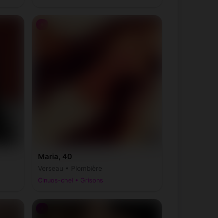
♀
Maria, 40
Verseau • Plombière
Cinuos-chel • Grisons
♂