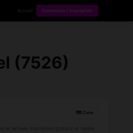
Accueil
Connexion / Inscription
l (7526)
🗺 Carte
 et actives. Inscription gratuite et rapide