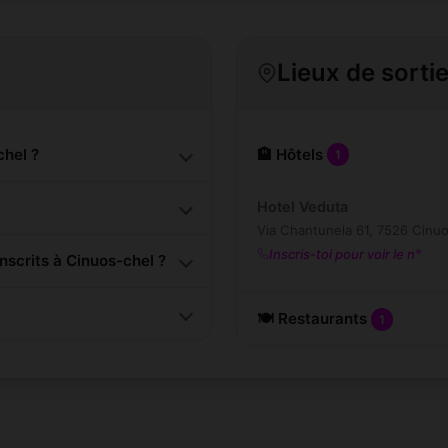
Lieux de sorti
hel ?
🏨 Hôtels
1
Hotel Veduta
Via Chantunela 61, 7526 Cinu
Inscris-toi pour voir le n°
scrits à Cinuos-chel ?
🍽️ Restaurants
1