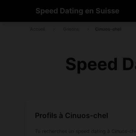
Speed Dating en Suisse
Accueil
›
Grisons
›
Cinuos-chel
Speed D
Profils à Cinuos-chel
Tu recherches un speed dating à Cinuos-chel 