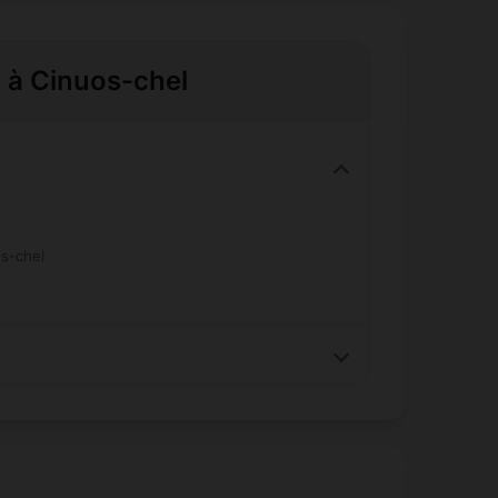
e à Cinuos-chel
os-chel