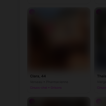
♀
♀
Clara, 44
Thaïs
Verseau • Pharmacienne
Vierg
Cinuos-chel • Grisons
Cinuos
♀
♀