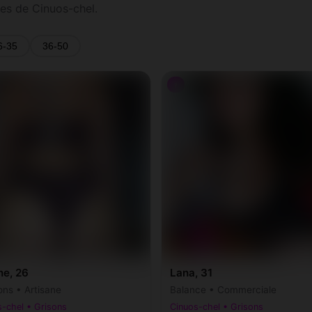
es de Cinuos-chel.
6-35
36-50
♀
ne, 26
Lana, 31
ons • Artisane
Balance • Commerciale
-chel • Grisons
Cinuos-chel • Grisons