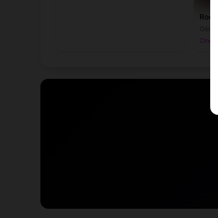
Roch
Gémea
Cinuos