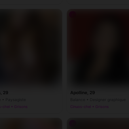
♀
, 29
Apolline, 29
e • Paysagiste
Balance • Designer graphique
-chel • Grisons
Cinuos-chel • Grisons
♀