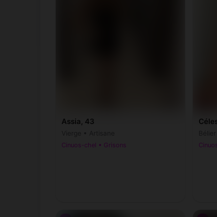
Assia, 43
Céles
Vierge • Artisane
Bélie
Cinuos-chel • Grisons
Cinuos