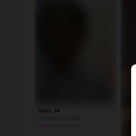
♂
♂
Najah, 34
Poissons • Architecte
Cinuos-chel • Grisons