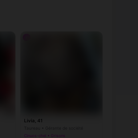
♀
Livia, 41
Taureau • Gérante de société
Cinuos-chel • Grisons