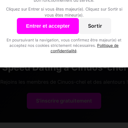
bon fonctionnement du service.
Cliquez sur Entrer si vous êtes majeur(e). Cliquez sur Sortir si
di, 45
vous êtes mineur(e).
ux • Paysagiste
-chel • Grisons
Sortir
Entrer et accepter
En poursuivant la navigation, vous confirmez être majeur(e) et
acceptez nos cookies strictement nécessaires.
Politique de
confidentialité
.
Speed Dating à Cinuos-chel
Rejoins les membres de Cinuos-chel et des alentours !
S'inscrire gratuitement