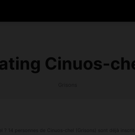
ating Cinuos-che
Grisons
? 14 personnes de Cinuos-chel (Grisons) sont déjà inscrites