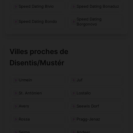
Speed Dating Bivio
Speed Dating Bonaduz
Speed Dating
Speed Dating Bondo
Borgonovo
Villes proches de
Disentis/Mustér
Urmein
Juf
St. Antönien
Lostallo
Avers
Seewis Dorf
Rossa
Pragg-Jenaz
Selma
Andeer