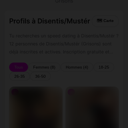
Grisons
Profils à Disentis/Mustér
🗺 Carte
Tu recherches un speed dating à Disentis/Mustér ?
12 personnes de Disentis/Mustér (Grisons) sont
déjà inscrites et actives. Inscription gratuite et
rapide pour commencer à tchatter avec les
membres de Disentis/Mustér.
Tous
Femmes (8)
Hommes (4)
18-25
26-35
36-50
♀
♀