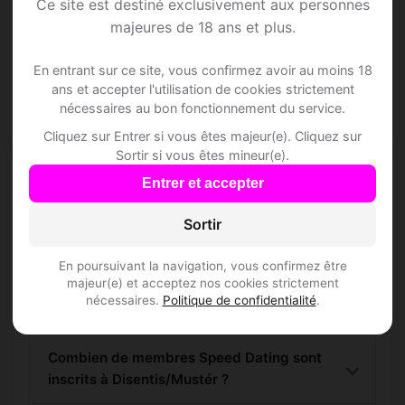
Ce site est destiné exclusivement aux personnes
majeures de 18 ans et plus.
S'inscrire gratuitement
En entrant sur ce site, vous confirmez avoir au moins 18
ans et accepter l'utilisation de cookies strictement
nécessaires au bon fonctionnement du service.
Cliquez sur Entrer si vous êtes majeur(e). Cliquez sur
Sortir si vous êtes mineur(e).
Questions fréquentes
Entrer et accepter
Sortir
Comment trouver Speed Dating à
Disentis/Mustér ?
En poursuivant la navigation, vous confirmez être
majeur(e) et acceptez nos cookies strictement
nécessaires.
Politique de confidentialité
.
L'inscription est-elle gratuite ?
Combien de membres Speed Dating sont
inscrits à Disentis/Mustér ?