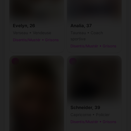
Evelyn, 26
Analia, 37
Verseau • Vendeuse
Taureau • Coach
sportive
Disentis/Mustér • Grisons
Disentis/Mustér • Grisons
♂
♂
Schneider, 39
Capricorne • Policier
Disentis/Mustér • Grisons