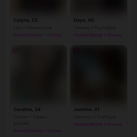
Colyne, 23
Daya, 40
Lion • Influenceuse
Taureau • Paysagiste
Disentis/Mustér • Grisons
Disentis/Mustér • Grisons
♀
♀
Coraline, 34
Jemima, 41
Cancer • Sapeur-
Gémeaux • Coiffeuse
pompier
Disentis/Mustér • Grisons
Disentis/Mustér • Grisons