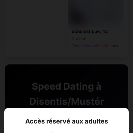
Scholastique, 42
Cancer
Disentis/Mustér • Grisons
Speed Dating à
Disentis/Mustér
Rejoins les membres de Disentis/Mustér et
Accès réservé aux adultes
des alentours !