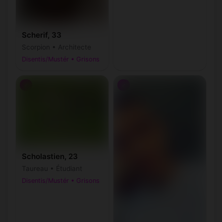
Scherif, 33
Scorpion • Architecte
Disentis/Mustér • Grisons
♂
♂
Scholastien, 23
Taureau • Étudiant
Disentis/Mustér • Grisons