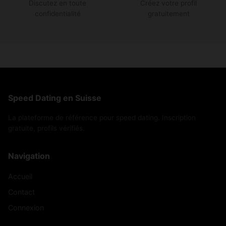
Discutez en toute
Créez votre profil
confidentialité
gratuitement
Speed Dating en Suisse
La plateforme de référence pour speed dating. Inscription
gratuite, profils vérifiés.
Navigation
Accueil
Contact
Connexion