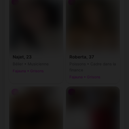
♀
♀
Najet, 23
Roberta, 37
Bélier • Musicienne
Poissons • Cadre dans la
finance
Fajauna • Grisons
Fajauna • Grisons
♀
♀