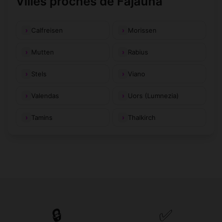
Villes proches de Fajauna
Calfreisen
Morissen
Mutten
Rabius
Stels
Viano
Valendas
Uors (Lumnezia)
Tamins
Thalkirch
🔒
✅