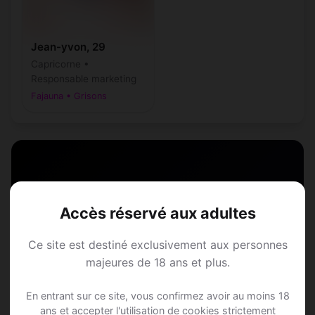
Jean-yvon, 29
Capricorne •
Responsable marketing
Fajauna • Grisons
Speed Dating à
Accès réservé aux adultes
Fajauna
Ce site est destiné exclusivement aux personnes
majeures de 18 ans et plus.
Rejoins les membres de Fajauna et des
alentours !
En entrant sur ce site, vous confirmez avoir au moins 18
ans et accepter l'utilisation de cookies strictement