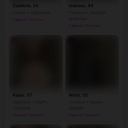
Zoulikha, 24
Isabeau, 44
Cancer • Ingénieure
Poissons • Designer
graphique
Fajauna • Grisons
Fajauna • Grisons
♀
♀
Rajaa, 37
Meily, 32
Sagittaire • Cheffe
Scorpion • Sapeur-
cuisinière
pompier
Fajauna • Grisons
Fajauna • Grisons