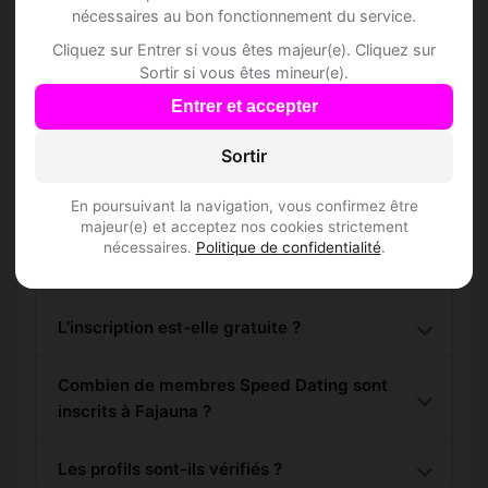
nécessaires au bon fonctionnement du service.
S'inscrire gratuitement
Cliquez sur Entrer si vous êtes majeur(e). Cliquez sur
Sortir si vous êtes mineur(e).
Entrer et accepter
Sortir
Questions fréquentes
En poursuivant la navigation, vous confirmez être
majeur(e) et acceptez nos cookies strictement
nécessaires.
Politique de confidentialité
.
Comment trouver Speed Dating à Fajauna ?
L'inscription est-elle gratuite ?
Combien de membres Speed Dating sont
inscrits à Fajauna ?
Les profils sont-ils vérifiés ?