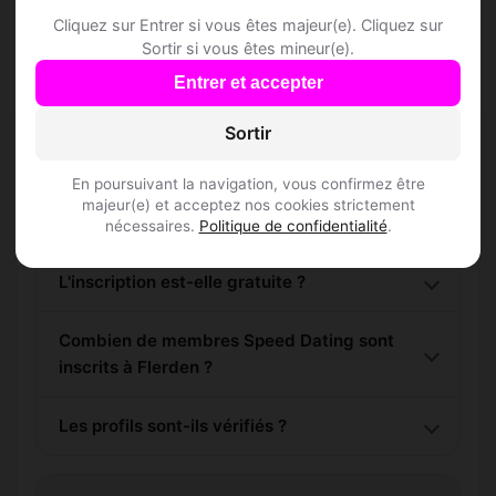
Cliquez sur Entrer si vous êtes majeur(e). Cliquez sur
Sortir si vous êtes mineur(e).
Entrer et accepter
Questions fréquentes
Sortir
En poursuivant la navigation, vous confirmez être
majeur(e) et acceptez nos cookies strictement
Comment trouver Speed Dating à Flerden ?
nécessaires.
Politique de confidentialité
.
L'inscription est-elle gratuite ?
Combien de membres Speed Dating sont
inscrits à Flerden ?
Les profils sont-ils vérifiés ?