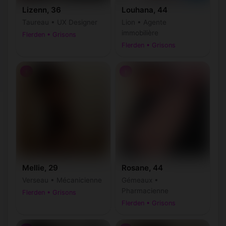
Lizenn, 36
Louhana, 44
Taureau • UX Designer
Lion • Agente
immobilière
Flerden • Grisons
Flerden • Grisons
♀
♀
Mellie, 29
Rosane, 44
Verseau • Mécanicienne
Gémeaux •
Pharmacienne
Flerden • Grisons
Flerden • Grisons