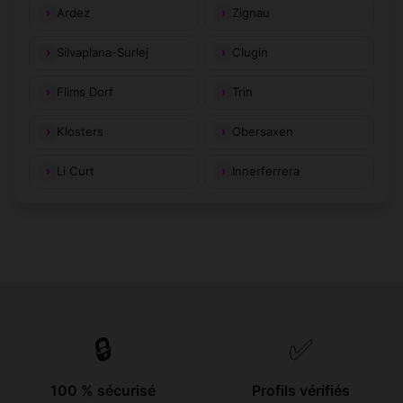
Ardez
Zignau
Silvaplana-Surlej
Clugin
Flims Dorf
Trin
Klosters
Obersaxen
Li Curt
Innerferrera
🔒
✅
100 % sécurisé
Profils vérifiés