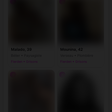
♀
♀
Malado, 39
Mounina, 42
Bélier • Paysagiste
Verseau • Plombière
Flerden • Grisons
Flerden • Grisons
♀
♀