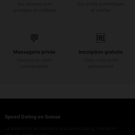
Vos données sont
Des profils authentiques
protégées et chiffrées
et vérifiés
💬
🆓
Messagerie privée
Inscription gratuite
Discutez en toute
Créez votre profil
confidentialité
gratuitement
Speed Dating en Suisse
La plateforme de référence pour speed dating. Inscription
gratuite, profils vérifiés.