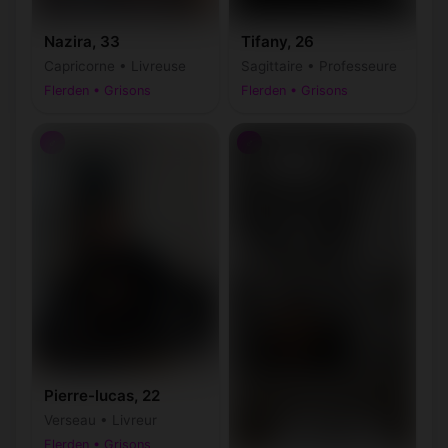
Nazira, 33
Tifany, 26
Capricorne • Livreuse
Sagittaire • Professeure
Flerden • Grisons
Flerden • Grisons
♂
♂
Pierre-lucas, 22
Verseau • Livreur
Flerden • Grisons