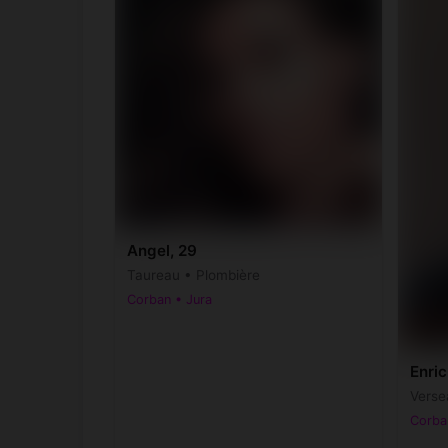
Angel, 29
Taureau • Plombière
Corban • Jura
Enric
Verse
Corba