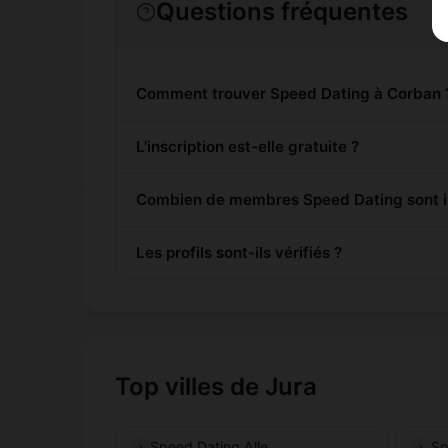
Questions fréquentes
Comment trouver Speed Dating à Corban 
L'inscription est-elle gratuite ?
Combien de membres Speed Dating sont in
Les profils sont-ils vérifiés ?
Top villes de Jura
Speed Dating Alle
Sp