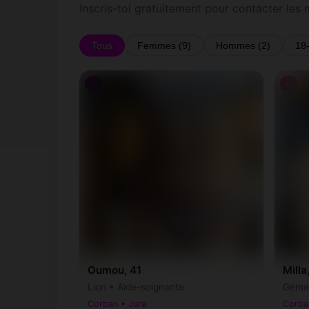
Inscris-toi gratuitement pour contacter les
Tous
Femmes (9)
Hommes (2)
18
♀
♀
Oumou, 41
Milla
Lion • Aide-soignante
Géme
Corban • Jura
Corba