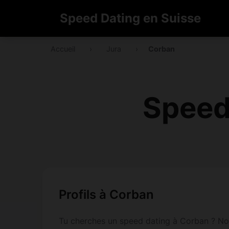
Speed Dating en Suisse
Accueil
›
Jura
›
Corban
Speed
Profils à Corban
Tu cherches un speed dating à Corban ? Not