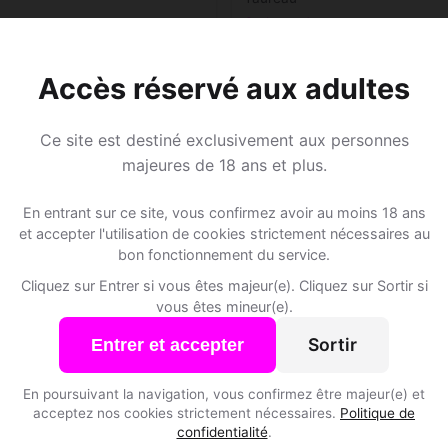
Corban • Jura
Accès réservé aux adultes
Ce site est destiné exclusivement aux personnes
Speed Dating à Corban
majeures de 18 ans et plus.
En entrant sur ce site, vous confirmez avoir au moins 18 ans
Rejoins les membres de Corban et des alentours !
et accepter l'utilisation de cookies strictement nécessaires au
bon fonctionnement du service.
Cliquez sur Entrer si vous êtes majeur(e). Cliquez sur Sortir si
S'inscrire gratuitement
vous êtes mineur(e).
Sortir
Entrer et accepter
En poursuivant la navigation, vous confirmez être majeur(e) et
acceptez nos cookies strictement nécessaires.
Politique de
confidentialité
.