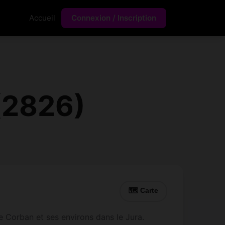
Accueil
Connexion / Inscription
(2826)
🗺 Carte
 Corban et ses environs dans le Jura.