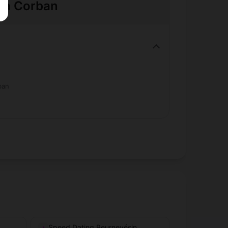
e à Corban
ban
Speed Dating Beurnevésin