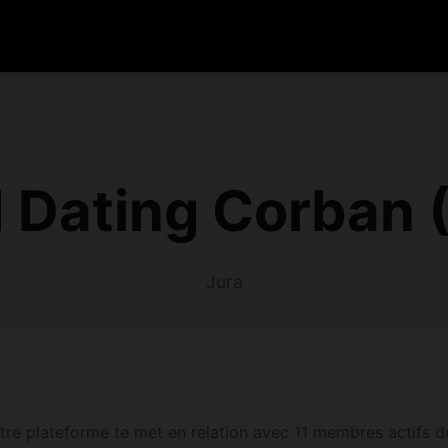
 Dating Corban 
Jura
re plateforme te met en relation avec 11 membres actifs de