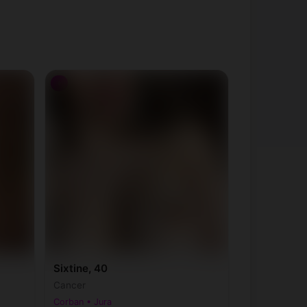
♀
Sixtine, 40
Cancer
Corban • Jura