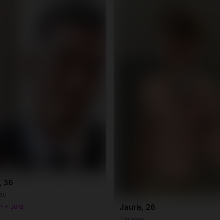
, 36
au
Jauris, 26
n • Jura
Taureau