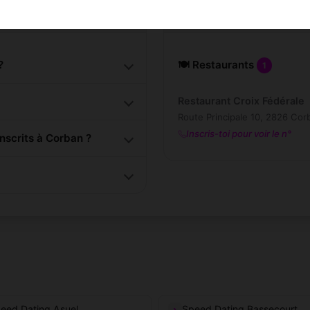
Lieux de sorti
?
🍽️ Restaurants
1
Restaurant Croix Fédérale
Route Principale 10, 2826 Cor
Inscris-toi pour voir le n°
scrits à Corban ?
eed Dating Asuel
Speed Dating Bassecourt