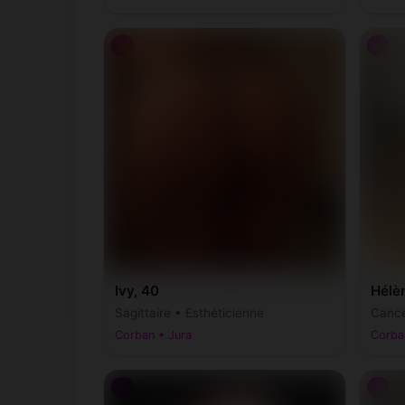
♀
♀
Ivy, 40
Hélè
Sagittaire • Esthéticienne
Cance
Corban • Jura
Corba
♀
♂