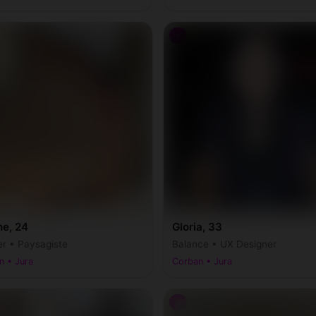
♀
ne, 24
Gloria, 33
r • Paysagiste
Balance • UX Designer
n • Jura
Corban • Jura
♂