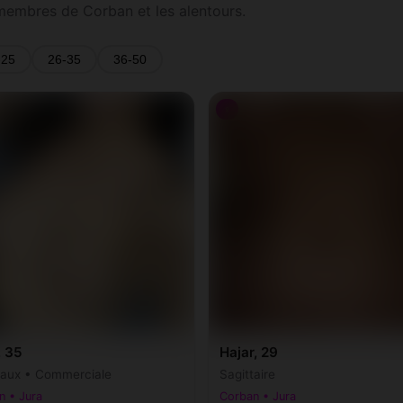
 membres de Corban et les alentours.
-25
26-35
36-50
♀
, 35
Hajar, 29
aux • Commerciale
Sagittaire
n • Jura
Corban • Jura