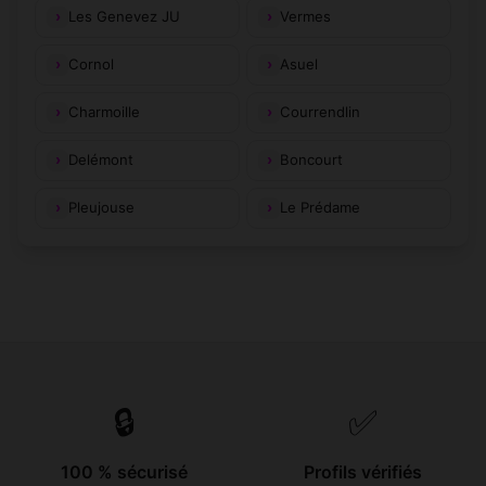
Les Genevez JU
Vermes
Cornol
Asuel
Charmoille
Courrendlin
Delémont
Boncourt
Pleujouse
Le Prédame
🔒
✅
100 % sécurisé
Profils vérifiés