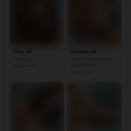
Thuy, 39
Assunta, 45
Gémeaux
Balance • Sans emploi
actuellement
Bonfol • Jura
Bonfol • Jura
♀
♀