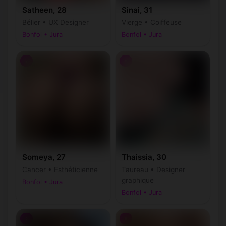
Satheen, 28
Sinai, 31
Bélier • UX Designer
Vierge • Coiffeuse
Bonfol • Jura
Bonfol • Jura
♀
♀
Someya, 27
Thaissia, 30
Cancer • Esthéticienne
Taureau • Designer
graphique
Bonfol • Jura
Bonfol • Jura
♀
♀