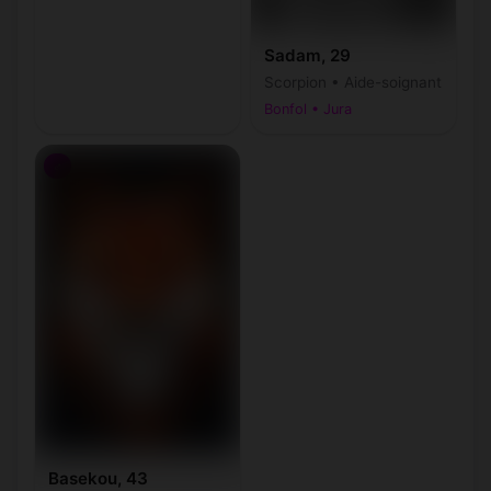
Sadam, 29
Scorpion • Aide-soignant
Bonfol • Jura
♂
Basekou, 43