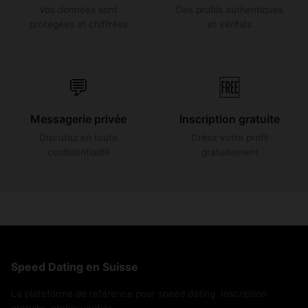
Vos données sont
Des profils authentiques
protégées et chiffrées
et vérifiés
💬
🆓
Messagerie privée
Inscription gratuite
Discutez en toute
Créez votre profil
confidentialité
gratuitement
Speed Dating en Suisse
La plateforme de référence pour speed dating. Inscription
gratuite, profils vérifiés.