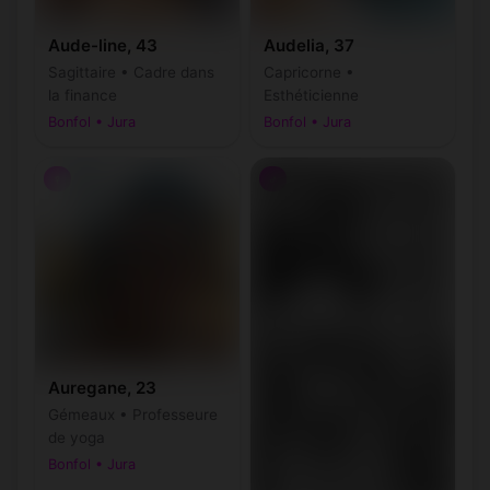
Aude-line, 43
Audelia, 37
Sagittaire • Cadre dans
Capricorne •
la finance
Esthéticienne
Bonfol • Jura
Bonfol • Jura
♀
♂
Auregane, 23
Gémeaux • Professeure
de yoga
Bonfol • Jura