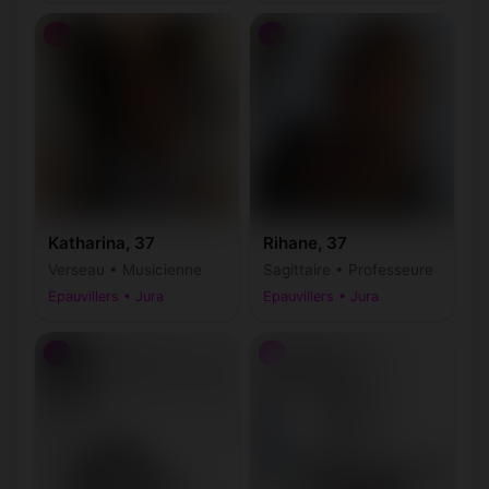
♀
♀
Katharina, 37
Rihane, 37
Verseau • Musicienne
Sagittaire • Professeure
Epauvillers • Jura
Epauvillers • Jura
♂
♂