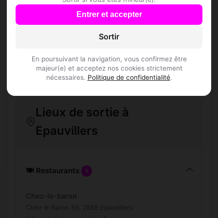
L'inscription est-elle gratuite ?
Entrer et accepter
Sortir
Combien de membres Speed Dating sont
inscrits à Epauvillers ?
En poursuivant la navigation, vous confirmez être
majeur(e) et acceptez nos cookies strictement
Les profils sont-ils vérifiés ?
nécessaires.
Politique de confidentialité
.
Lieux de sortie à
Epauvillers
🍽️ Restaurants
1
Chez-le-baron
Chez le Baron 59, 2885 Epauvillers