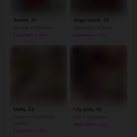
Anahit, 35
Ange-marie, 35
Verseau • Policière
Gémeaux • Notaire
Epauvillers • Jura
Epauvillers • Jura
♀
♀
Melly, 33
Lily-jade, 43
Vierge • Chauffeuse
Lion • Tatoueuse
routière
Epauvillers • Jura
Epauvillers • Jura