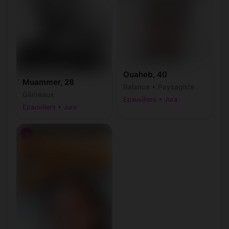
Ouaheb, 40
Muammer, 28
Balance • Paysagiste
Gémeaux
Epauvillers • Jura
Epauvillers • Jura
♂