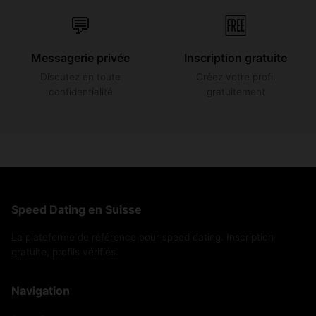
💬
🆓
Messagerie privée
Inscription gratuite
Discutez en toute
Créez votre profil
confidentialité
gratuitement
Speed Dating en Suisse
La plateforme de référence pour speed dating. Inscription
gratuite, profils vérifiés.
Navigation