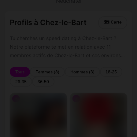
Neuchâtel
Profils à Chez-le-Bart
🗺 Carte
Tu cherches un speed dating à Chez-le-Bart ?
Notre plateforme te met en relation avec 11
membres actifs de Chez-le-Bart et ses environs
dans le Neuchâtel. Inscris-toi gratuitement pour
contacter les membres de Chez-le-Bart et les
Tous
Femmes (8)
Hommes (3)
18-25
alentours.
26-35
36-50
♀
♀