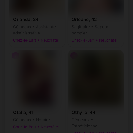
Orlanda, 24
Orleane, 42
Gémeaux • Assistante
Sagittaire • Sapeur-
administrative
pompier
Chez-le-Bart • Neuchâtel
Chez-le-Bart • Neuchâtel
♀
♀
Otalia, 41
Othylie, 44
Gémeaux • Notaire
Gémeaux •
Esthéticienne
Chez-le-Bart • Neuchâtel