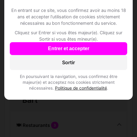
Comment trouver Speed Dating à Chez-le-
Bart ?
En entrant sur ce site, vous confirmez avoir au moins 18
ans et accepter l'utilisation de cookies strictement
nécessaires au bon fonctionnement du service.
L'inscription est-elle gratuite ?
Cliquez sur Entrer si vous êtes majeur(e). Cliquez sur
Sortir si vous êtes mineur(e).
Combien de membres Speed Dating sont
inscrits à Chez-le-Bart ?
Entrer et accepter
Sortir
Les profils sont-ils vérifiés ?
En poursuivant la navigation, vous confirmez être
majeur(e) et acceptez nos cookies strictement
Lieux de sortie à Chez-le-
nécessaires.
Politique de confidentialité
.
Bart
🍽️ Restaurants
3