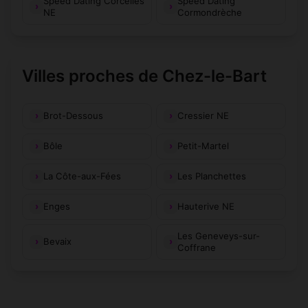
Speed Dating Corcelles
Speed Dating
NE
Cormondrèche
Villes proches de Chez-le-Bart
Brot-Dessous
Cressier NE
Bôle
Petit-Martel
La Côte-aux-Fées
Les Planchettes
Enges
Hauterive NE
Les Geneveys-sur-
Bevaix
Coffrane