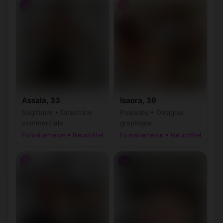
♀
♀
Assala, 33
Isaora, 39
Sagittaire • Directrice
Poissons • Designer
commerciale
graphique
Fontainemelon • Neuchâtel
Fontainemelon • Neuchâtel
♂
♂