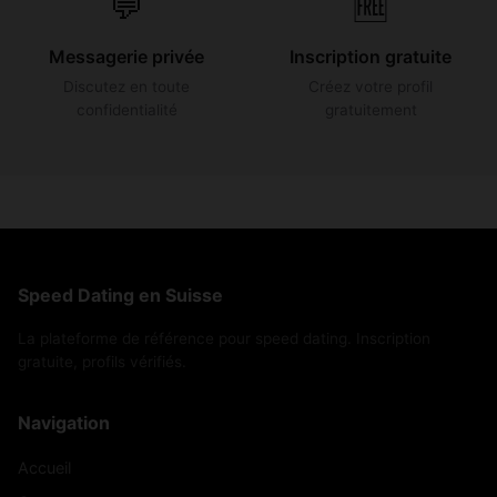
💬
🆓
Messagerie privée
Inscription gratuite
Discutez en toute
Créez votre profil
confidentialité
gratuitement
Speed Dating en Suisse
La plateforme de référence pour speed dating. Inscription
gratuite, profils vérifiés.
Navigation
Accueil