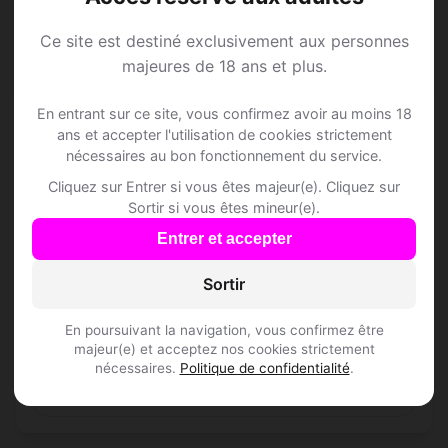
Combien de membres Speed Dating sont
inscrits à Fontainemelon ?
Ce site est destiné exclusivement aux personnes
majeures de 18 ans et plus.
Les profils sont-ils vérifiés ?
En entrant sur ce site, vous confirmez avoir au moins 18
ans et accepter l'utilisation de cookies strictement
Lieux de sortie à
nécessaires au bon fonctionnement du service.
Cliquez sur Entrer si vous êtes majeur(e). Cliquez sur
Fontainemelon
Sortir si vous êtes mineur(e).
Entrer et accepter
🍽️ Restaurants
1
Sortir
Restaurant Pizzeria de l'Union
En poursuivant la navigation, vous confirmez être
majeur(e) et acceptez nos cookies strictement
Route de Fontaines 1, 2052 Fontainemelon
nécessaires.
Politique de confidentialité
.
Inscris-toi pour voir le n°