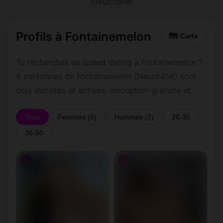
Neuchâtel
Profils à Fontainemelon
🗺 Carte
Tu recherches un speed dating à Fontainemelon ?
8 personnes de Fontainemelon (Neuchâtel) sont
déjà inscrites et actives. Inscription gratuite et
rapide pour commencer à tchatter avec les
membres de Fontainemelon.
Tous
Femmes (6)
Hommes (2)
26-35
36-50
♀
♀