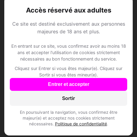
Ennetbürgen • Nidwald
Accès réservé aux adultes
Ce site est destiné exclusivement aux personnes
majeures de 18 ans et plus.
Speed Dating à
En entrant sur ce site, vous confirmez avoir au moins 18
ans et accepter l'utilisation de cookies strictement
nécessaires au bon fonctionnement du service.
Ennetbürgen
Cliquez sur Entrer si vous êtes majeur(e). Cliquez sur
Sortir si vous êtes mineur(e).
Rejoins les membres de Ennetbürgen et
Entrer et accepter
des alentours !
Sortir
S'inscrire gratuitement
En poursuivant la navigation, vous confirmez être
majeur(e) et acceptez nos cookies strictement
nécessaires.
Politique de confidentialité
.