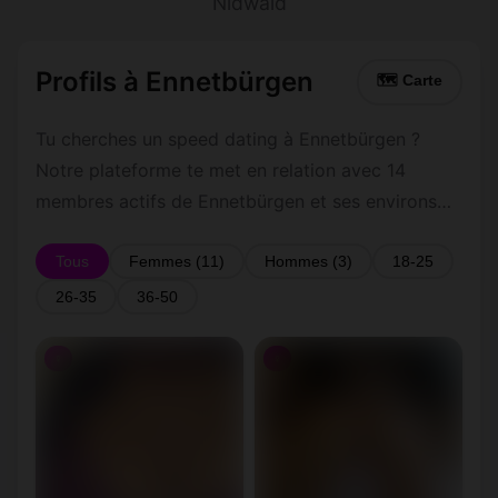
Nidwald
Profils à Ennetbürgen
🗺 Carte
Tu cherches un speed dating à Ennetbürgen ?
Notre plateforme te met en relation avec 14
membres actifs de Ennetbürgen et ses environs
dans le Nidwald. Inscris-toi gratuitement pour
contacter les membres de Ennetbürgen et les
Tous
Femmes (11)
Hommes (3)
18-25
alentours.
26-35
36-50
♀
♀