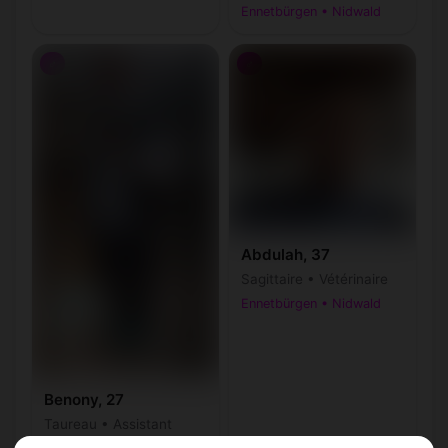
Ennetbürgen • Nidwald
♂
♂
Abdulah, 37
Sagittaire • Vétérinaire
Ennetbürgen • Nidwald
Benony, 27
Taureau • Assistant
administratif