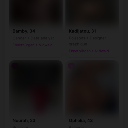
Bamby, 34
Kadijatou, 31
Cancer • Data analyst
Poissons • Designer
graphique
Ennetbürgen • Nidwald
Ennetbürgen • Nidwald
♀
♀
Nourah, 23
Ophelia, 43
Poissons
Balance