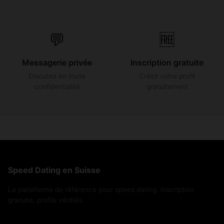
💬
🆓
Messagerie privée
Inscription gratuite
Discutez en toute
Créez votre profil
confidentialité
gratuitement
Speed Dating en Suisse
La plateforme de référence pour speed dating. Inscription
gratuite, profils vérifiés.