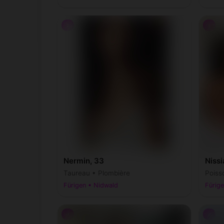
♀
♀
Nermin, 33
Nissi
Taureau • Plombière
Poiss
Fürigen • Nidwald
Fürig
♂
♂