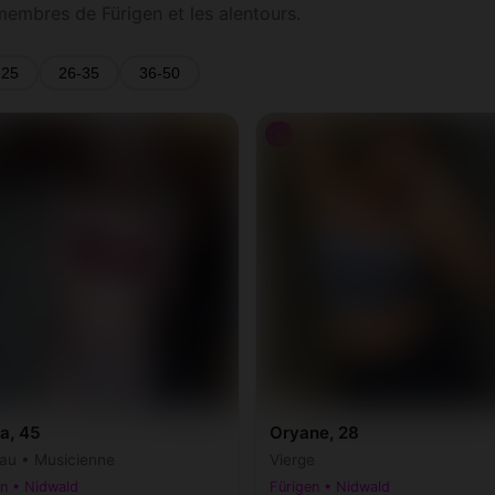
membres de Fürigen et les alentours.
-25
26-35
36-50
♀
a, 45
Oryane, 28
au • Musicienne
Vierge
en • Nidwald
Fürigen • Nidwald