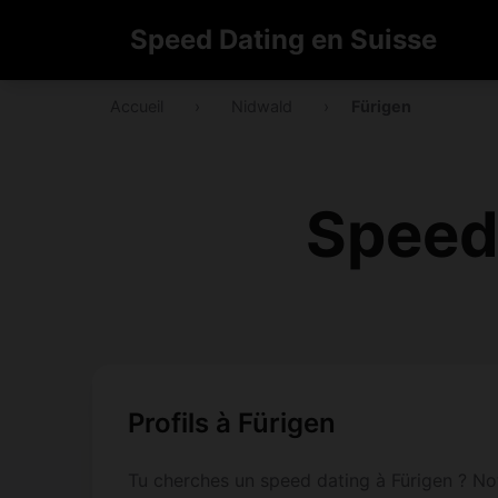
Speed Dating en Suisse
Accueil
›
Nidwald
›
Fürigen
Speed
Profils à Fürigen
Tu cherches un speed dating à Fürigen ? Not