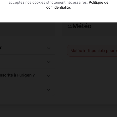
acceptez nos cookies strictement nécessaires.
Politique de
confidentialité
.
Météo
?
Météo indisponible pour 
scrits à Fürigen ?