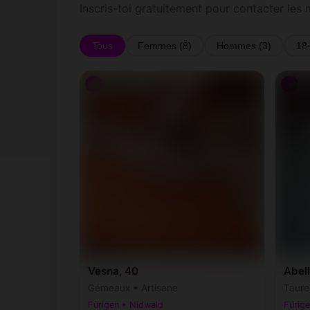
Inscris-toi gratuitement pour contacter les 
Tous
Femmes (8)
Hommes (3)
18
♀
♀
Vesna, 40
Abell
Gémeaux • Artisane
Taure
Fürigen • Nidwald
Fürig