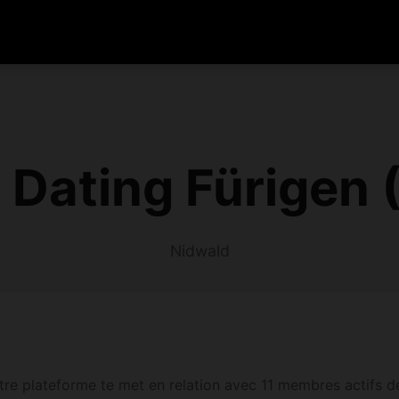
 Dating Fürigen 
Nidwald
re plateforme te met en relation avec 11 membres actifs de