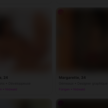
♀
a, 24
Margarette, 34
ons • Développeuse
Gémeaux • Designer graphique
en • Nidwald
Fürigen • Nidwald
♂