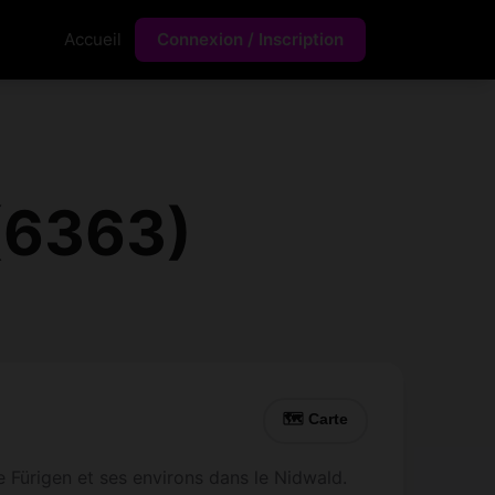
Accueil
Connexion / Inscription
(6363)
🗺 Carte
 Fürigen et ses environs dans le Nidwald.