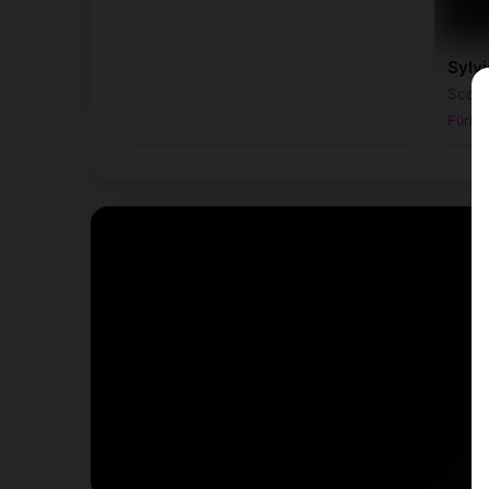
Sylvi
Scorp
Fürig