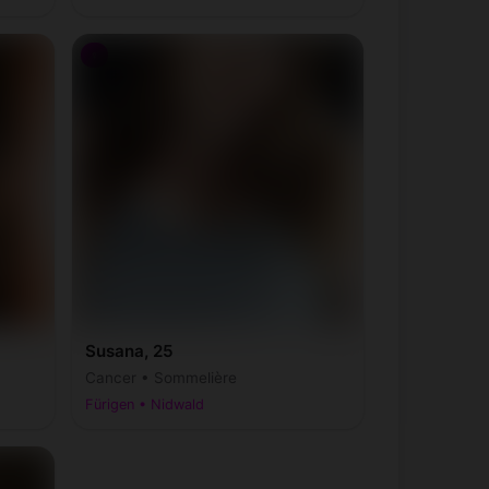
♀
Susana, 25
Cancer • Sommelière
Fürigen • Nidwald