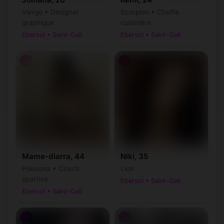
Vierge • Designer
Scorpion • Cheffe
graphique
cuisinière
Ebersol • Saint-Gall
Ebersol • Saint-Gall
♀
♀
Mame-diarra, 44
Niki, 35
Poissons • Coach
Lion
sportive
Ebersol • Saint-Gall
Ebersol • Saint-Gall
♂
♂