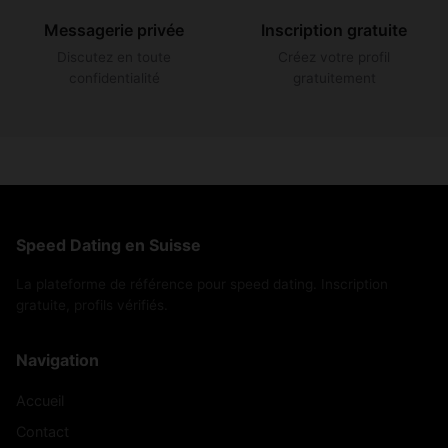
Messagerie privée
Inscription gratuite
Discutez en toute
Créez votre profil
confidentialité
gratuitement
Speed Dating en Suisse
La plateforme de référence pour speed dating. Inscription
gratuite, profils vérifiés.
Navigation
Accueil
Contact