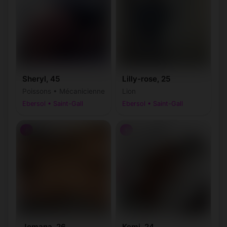
Sheryl, 45
Lilly-rose, 25
Poissons • Mécanicienne
Lion
Ebersol • Saint-Gall
Ebersol • Saint-Gall
♀
♀
Jomana, 26
Kemi, 24