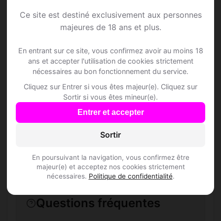
Ce site est destiné exclusivement aux personnes
majeures de 18 ans et plus.
Speed Dating à
En entrant sur ce site, vous confirmez avoir au moins 18
Ebersol
ans et accepter l'utilisation de cookies strictement
nécessaires au bon fonctionnement du service.
Rejoins les membres de Ebersol et des
Cliquez sur Entrer si vous êtes majeur(e). Cliquez sur
Sortir si vous êtes mineur(e).
alentours !
Entrer et accepter
S'inscrire gratuitement
Sortir
En poursuivant la navigation, vous confirmez être
majeur(e) et acceptez nos cookies strictement
nécessaires.
Politique de confidentialité
.
Questions fréquentes