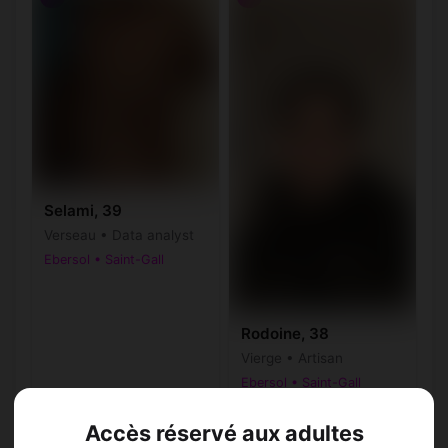
Selami, 39
Verseau • Data analyst
Ebersol • Saint-Gall
Rodoine, 38
Vierge • Artisan
Ebersol • Saint-Gall
Accès réservé aux adultes