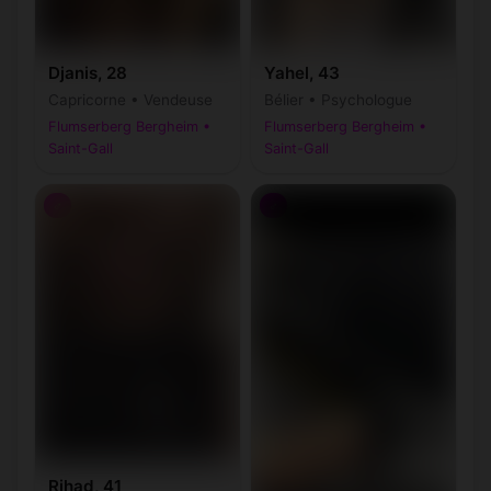
Djanis, 28
Yahel, 43
Capricorne • Vendeuse
Bélier • Psychologue
Flumserberg Bergheim •
Flumserberg Bergheim •
Saint-Gall
Saint-Gall
♂
♂
Rihad, 41