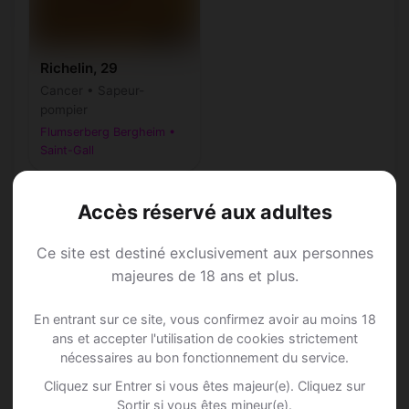
Richelin, 29
Cancer • Sapeur-
pompier
Flumserberg Bergheim •
Saint-Gall
Accès réservé aux adultes
Ce site est destiné exclusivement aux personnes
Speed Dating à
majeures de 18 ans et plus.
Flumserberg
En entrant sur ce site, vous confirmez avoir au moins 18
ans et accepter l'utilisation de cookies strictement
nécessaires au bon fonctionnement du service.
Bergheim
Cliquez sur Entrer si vous êtes majeur(e). Cliquez sur
Sortir si vous êtes mineur(e).