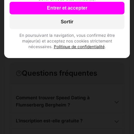
Rejoins les membres de Flumserberg
Entrer et accepter
Bergheim et des alentours !
Sortir
S'inscrire gratuitement
En poursuivant la navigation, vous confirmez être
majeur(e) et acceptez nos cookies strictement
nécessaires.
Politique de confidentialité
.
Questions fréquentes
Comment trouver Speed Dating à
Flumserberg Bergheim ?
L'inscription est-elle gratuite ?