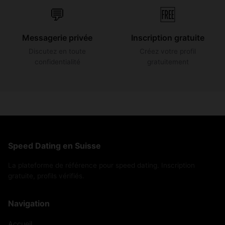
💬
🆓
Messagerie privée
Inscription gratuite
Discutez en toute
Créez votre profil
confidentialité
gratuitement
Speed Dating en Suisse
La plateforme de référence pour speed dating. Inscription
gratuite, profils vérifiés.
Navigation
Accueil