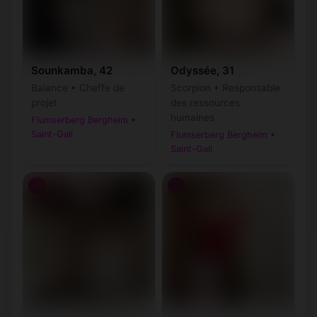
Sounkamba, 42
Odyssée, 31
Balance • Cheffe de
Scorpion • Responsable
projet
des ressources
humaines
Flumserberg Bergheim •
Saint-Gall
Flumserberg Bergheim •
Saint-Gall
♀
♀