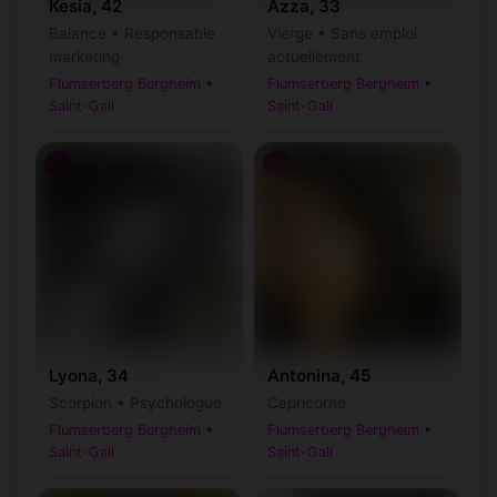
Kesia, 42
Azza, 33
Balance • Responsable
Vierge • Sans emploi
marketing
actuellement
Flumserberg Bergheim •
Flumserberg Bergheim •
Saint-Gall
Saint-Gall
♀
♀
Lyona, 34
Antonina, 45
Scorpion • Psychologue
Capricorne
Flumserberg Bergheim •
Flumserberg Bergheim •
Saint-Gall
Saint-Gall