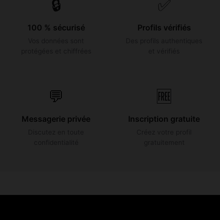
🔒
✅
100 % sécurisé
Profils vérifiés
Vos données sont
Des profils authentiques
protégées et chiffrées
et vérifiés
💬
🆓
Messagerie privée
Inscription gratuite
Discutez en toute
Créez votre profil
confidentialité
gratuitement