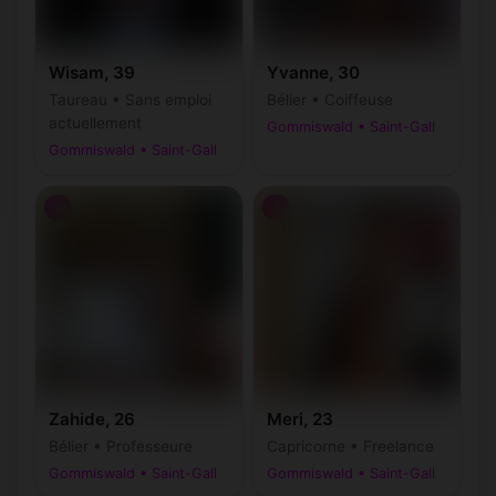
Wisam, 39
Yvanne, 30
Taureau • Sans emploi
Bélier • Coiffeuse
actuellement
Gommiswald • Saint-Gall
Gommiswald • Saint-Gall
♀
♀
Zahide, 26
Meri, 23
Bélier • Professeure
Capricorne • Freelance
Gommiswald • Saint-Gall
Gommiswald • Saint-Gall