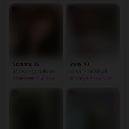
♀
♀
Sovanna, 36
Stelly, 43
Balance • Consultante
Cancer • Tatoueuse
Gommiswald • Saint-Gall
Gommiswald • Saint-Gall
♀
♂