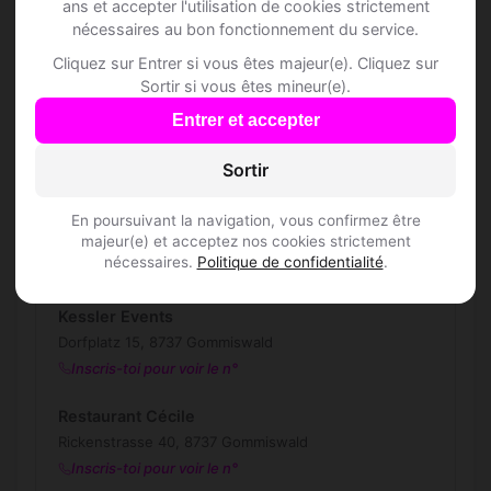
ans et accepter l'utilisation de cookies strictement
nécessaires au bon fonctionnement du service.
Les profils sont-ils vérifiés ?
Cliquez sur Entrer si vous êtes majeur(e). Cliquez sur
Sortir si vous êtes mineur(e).
Entrer et accepter
Lieux de sortie à
Gommiswald
Sortir
En poursuivant la navigation, vous confirmez être
majeur(e) et acceptez nos cookies strictement
🍽️ Restaurants
4
nécessaires.
Politique de confidentialité
.
Kessler Events
Dorfplatz 15, 8737 Gommiswald
Inscris-toi pour voir le n°
Restaurant Cécile
Rickenstrasse 40, 8737 Gommiswald
Inscris-toi pour voir le n°