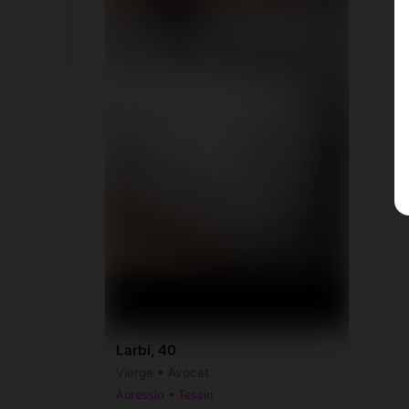
Larbi, 40
Vierge • Avocat
Auressio • Tessin