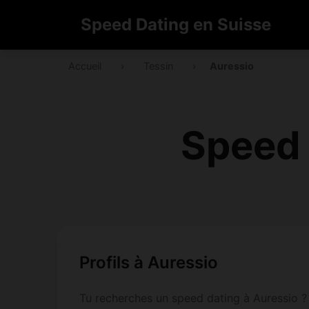
Speed Dating en Suisse
Accueil
›
Tessin
›
Auressio
Speed 
Profils à Auressio
Tu recherches un speed dating à Auressio ? 1