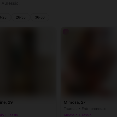
 Auressio.
8-25
26-35
36-50
♀
ine, 29
Mimosa, 27
Taureau • Entrepreneuse
io • Tessin
Auressio • Tessin