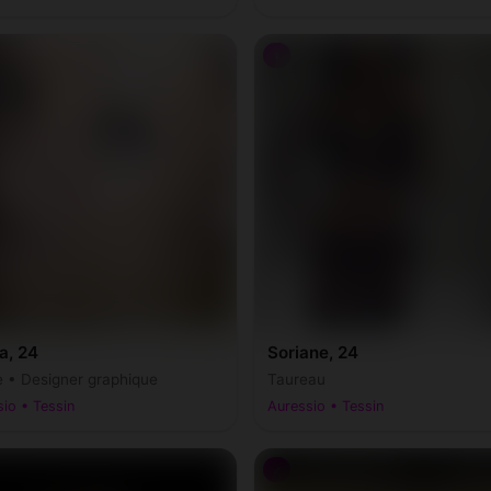
♀
a, 24
Soriane, 24
e • Designer graphique
Taureau
io • Tessin
Auressio • Tessin
♂