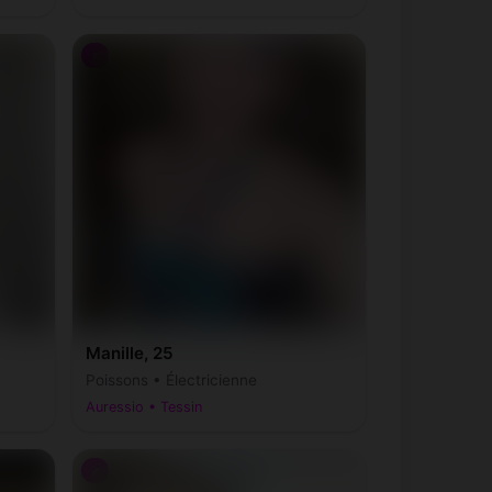
♀
Manille, 25
Poissons • Électricienne
Auressio • Tessin
♂