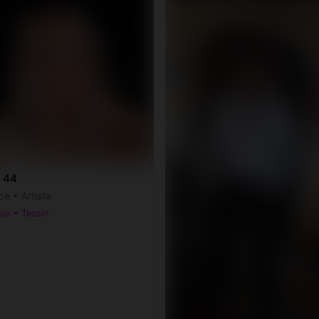
, 44
ce • Artiste
io • Tessin