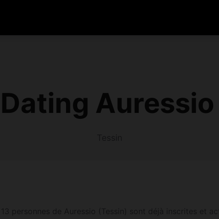
Dating Auressio
Tessin
3 personnes de Auressio (Tessin) sont déjà inscrites et acti