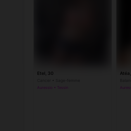
Etel, 30
Atéa
Cancer • Sage-femme
Balan
Auressio • Tessin
Auress