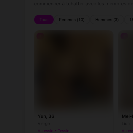
commencer à tchatter avec les membres de
Tous
Femmes (10)
Hommes (3)
1
♀
♀
Yun, 36
Mei-l
Vierge
Lion
Auressio • Tessin
Auress