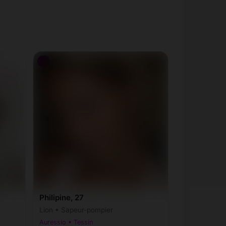
♀
Philipine, 27
Lion • Sapeur-pompier
Auressio • Tessin