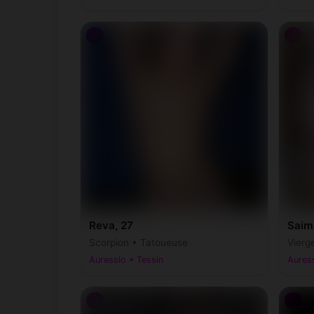
♀
♀
Reva, 27
Saim
Scorpion • Tatoueuse
Vierg
Auressio • Tessin
Auress
♀
♀