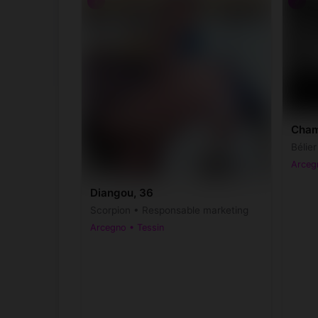
♀
♂
Cham
Bélie
Arceg
Diangou, 36
Scorpion • Responsable marketing
Arcegno • Tessin