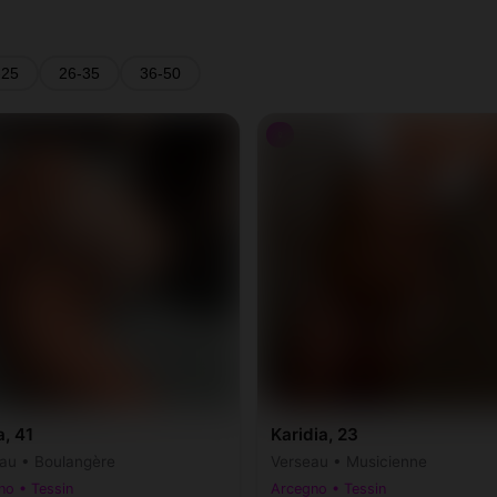
-25
26-35
36-50
♀
, 41
Karidia, 23
au • Boulangère
Verseau • Musicienne
no • Tessin
Arcegno • Tessin