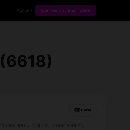
Accueil
Connexion / Inscription
 (6618)
🗺 Carte
ption 100 % gratuite, profils vérifiés,