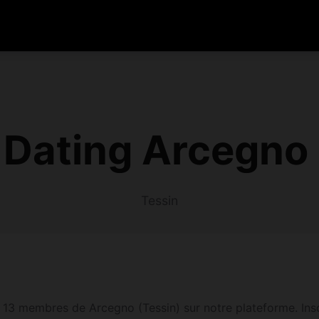
Dating Arcegno
Tessin
13 membres de Arcegno (Tessin) sur notre plateforme. Inscri