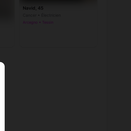
Navid, 45
Cancer • Électricien
Arcegno • Tessin