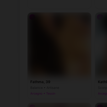
♀
♀
Fathma, 39
Kathl
Balance • Artisane
Scorp
Arcegno • Tessin
Arceg