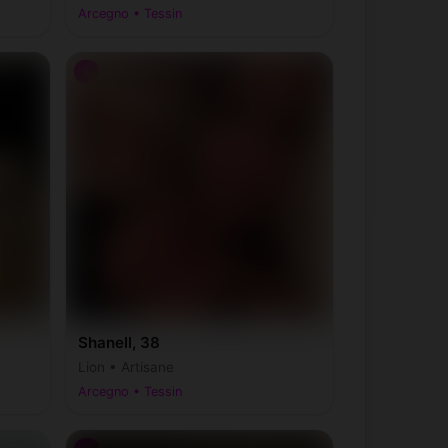
Arcegno • Tessin
♀
Shanell, 38
Lion • Artisane
Arcegno • Tessin