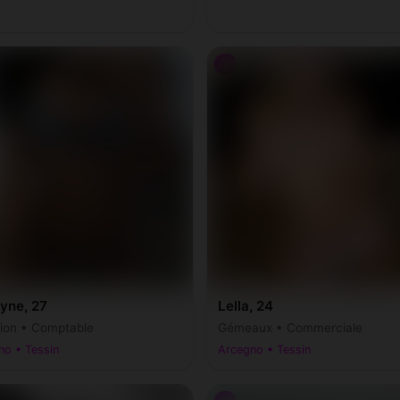
♀
yne, 27
Lella, 24
ion • Comptable
Gémeaux • Commerciale
no • Tessin
Arcegno • Tessin