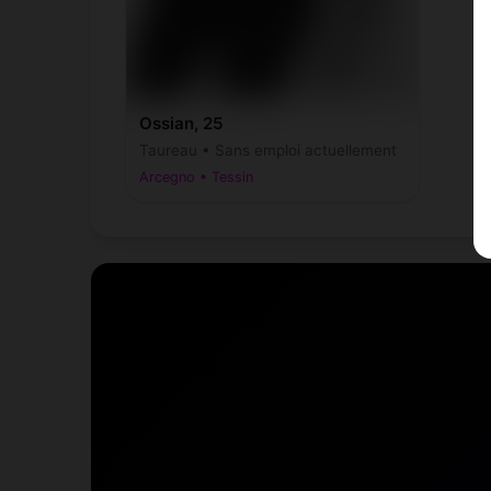
Ossian, 25
Taureau • Sans emploi actuellement
Arcegno • Tessin