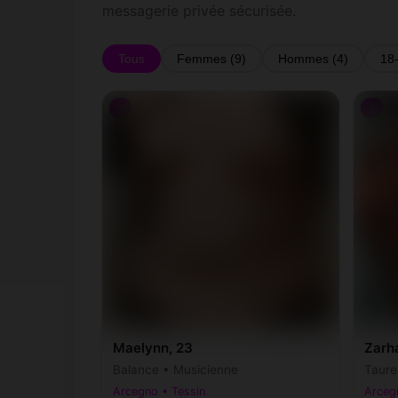
messagerie privée sécurisée.
Tous
Femmes (9)
Hommes (4)
18
♀
♀
Maelynn, 23
Zarha
Balance • Musicienne
Taure
Arcegno • Tessin
Arceg