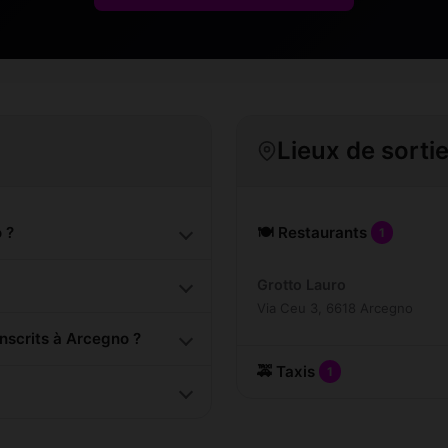
Lieux de sorti
 ?
🍽️ Restaurants
1
Grotto Lauro
Via Ceu 3, 6618 Arcegno
scrits à Arcegno ?
🚕 Taxis
1