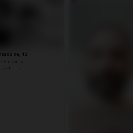
♂
seddine, 40
r • Freelance
no • Tessin