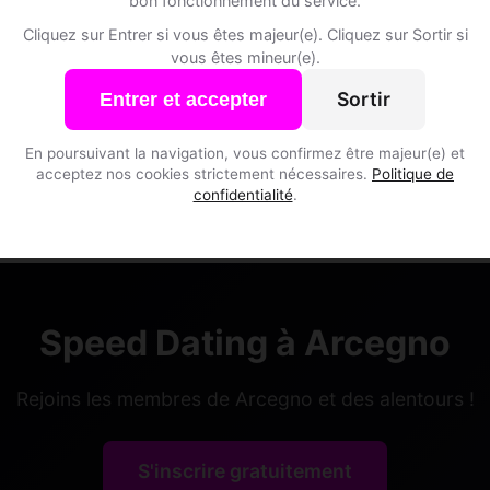
bon fonctionnement du service.
Cliquez sur Entrer si vous êtes majeur(e). Cliquez sur Sortir si
vous êtes mineur(e).
Sortir
Entrer et accepter
En poursuivant la navigation, vous confirmez être majeur(e) et
acceptez nos cookies strictement nécessaires.
Politique de
confidentialité
.
Speed Dating à Arcegno
Rejoins les membres de Arcegno et des alentours !
S'inscrire gratuitement