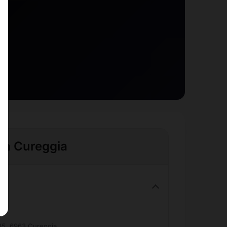
e à Cureggia
o
 35, 6963 Cureggia