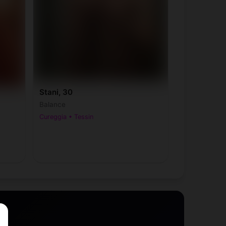
Stani, 30
Balance
Cureggia • Tessin