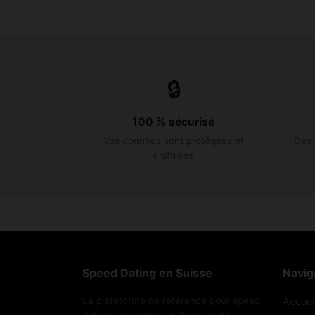
🔒
100 % sécurisé
Vos données sont protégées et
Des 
chiffrées
Speed Dating en Suisse
Navig
La plateforme de référence pour speed
Accuei