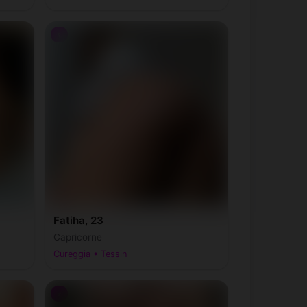
♀
Fatiha, 23
Capricorne
Cureggia • Tessin
♂