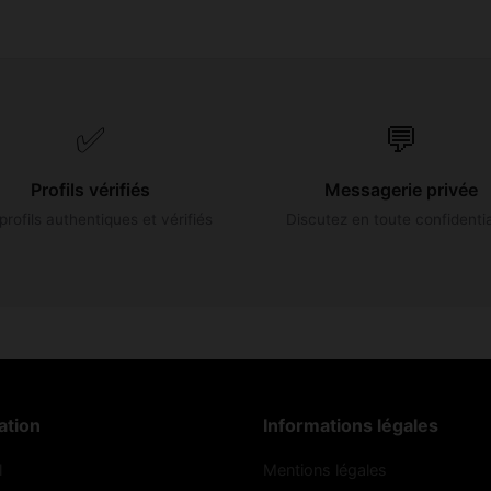
✅
💬
Profils vérifiés
Messagerie privée
profils authentiques et vérifiés
Discutez en toute confidentia
ation
Informations légales
l
Mentions légales