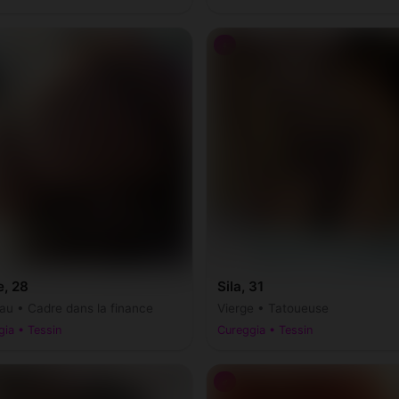
♀
e, 28
Sila, 31
au • Cadre dans la finance
Vierge • Tatoueuse
ia • Tessin
Cureggia • Tessin
♂