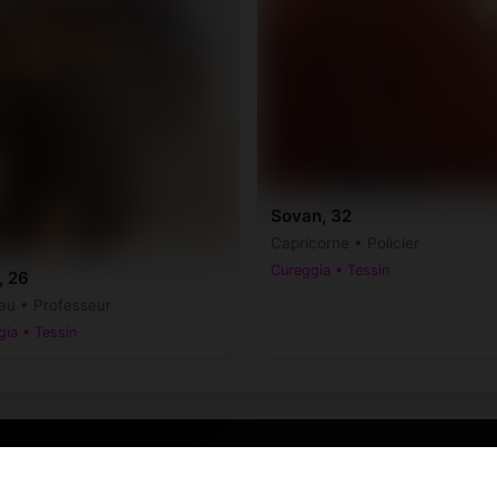
Sovan, 32
Capricorne • Policier
Cureggia • Tessin
, 26
au • Professeur
ia • Tessin