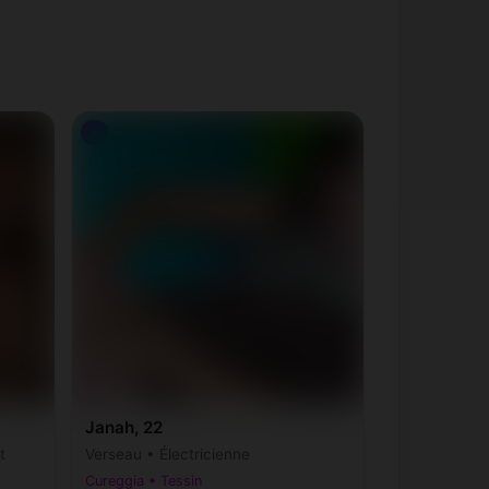
♀
Janah, 22
t
Verseau • Électricienne
Cureggia • Tessin