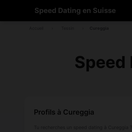
Speed Dating en Suisse
Accueil
›
Tessin
›
Cureggia
Speed 
Profils à Cureggia
Tu recherches un speed dating à Cureggia ? 1