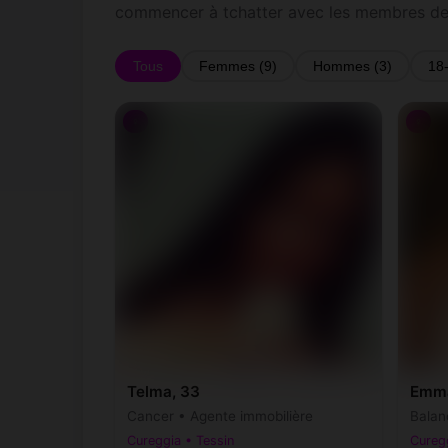
commencer à tchatter avec les membres de
Tous
Femmes (9)
Hommes (3)
18
♀
♀
Telma, 33
Emma
Cancer • Agente immobilière
Balan
Cureggia • Tessin
Curegg