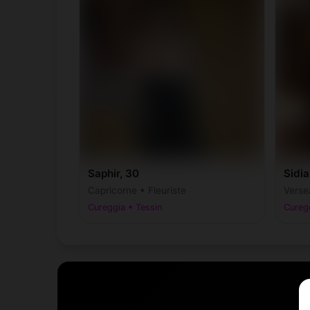
Saphir, 30
Sidia
Capricorne • Fleuriste
Verse
Cureggia • Tessin
Curegg