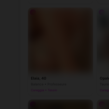
♀
♀
Elaia, 40
Opal
Balance • Professeure
Taure
Cureggia • Tessin
Curegg
♀
♂