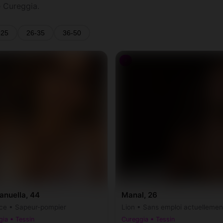
 Cureggia.
-25
26-35
36-50
♀
nuella, 44
Manal, 26
ce • Sapeur-pompier
Lion • Sans emploi actuellemen
ia • Tessin
Cureggia • Tessin