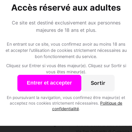
Speed Dating à Cureggia
Accès réservé aux adultes
Rejoins les membres de Cureggia et des alentours !
Ce site est destiné exclusivement aux personnes
majeures de 18 ans et plus.
S'inscrire gratuitement
En entrant sur ce site, vous confirmez avoir au moins 18 ans
et accepter l'utilisation de cookies strictement nécessaires au
bon fonctionnement du service.
Cliquez sur Entrer si vous êtes majeur(e). Cliquez sur Sortir si
vous êtes mineur(e).
Sortir
Entrer et accepter
Lieux de sorti
En poursuivant la navigation, vous confirmez être majeur(e) et
acceptez nos cookies strictement nécessaires.
Politique de
confidentialité
.
a ?
🍽️ Restaurants
2
Grotto Osteria San Gottard
Via San Gottardo di Cureggia