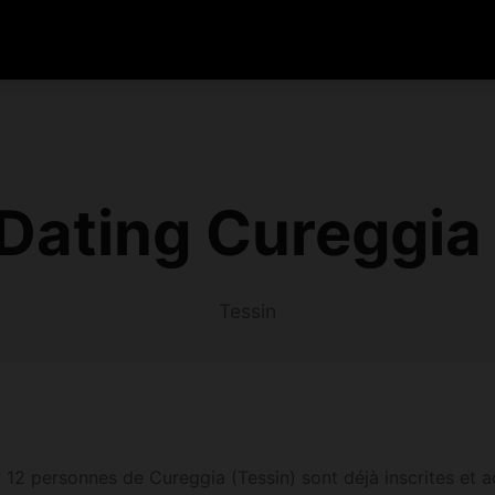
Dating Cureggia
Tessin
2 personnes de Cureggia (Tessin) sont déjà inscrites et act