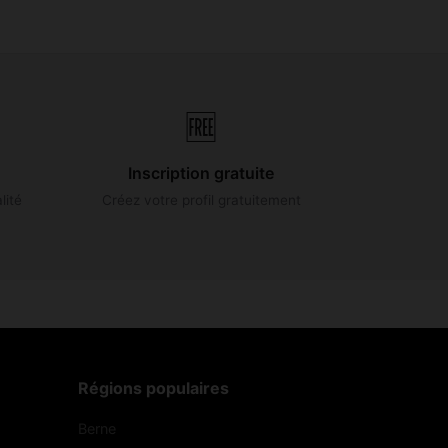
🆓
Inscription gratuite
lité
Créez votre profil gratuitement
Régions populaires
Berne