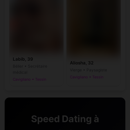
Labib, 39
Aliosha, 32
Bélier • Secrétaire
Vierge • Paysagiste
médical
Cavigliano • Tessin
Cavigliano • Tessin
Speed Dating à