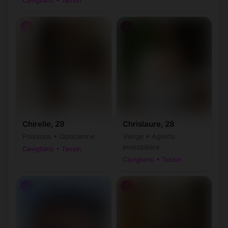
Cavigliano • Tessin
♀
♀
Chirelle, 29
Chrislaure, 28
Poissons • Opticienne
Vierge • Agente
immobilière
Cavigliano • Tessin
Cavigliano • Tessin
♂
♂