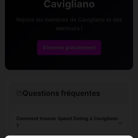
Cavigliano
Rejoins les membres de Cavigliano et des
alentours !
S'inscrire gratuitement
Questions fréquentes
Comment trouver Speed Dating à Cavigliano
?