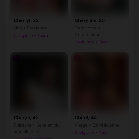
Cherryl, 22
Cheryline, 25
Lion • Freelance
Capricorne •
Électricienne
Cavigliano • Tessin
Cavigliano • Tessin
♀
♀
Cheryn, 42
Chirel, 44
Poissons • Sans emploi
Vierge • Esthéticienne
actuellement
Cavigliano • Tessin