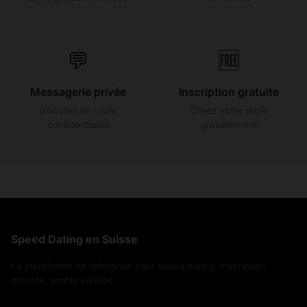
💬
🆓
Messagerie privée
Inscription gratuite
Discutez en toute
Créez votre profil
confidentialité
gratuitement
Speed Dating en Suisse
La plateforme de référence pour speed dating. Inscription
gratuite, profils vérifiés.