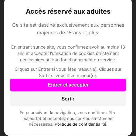
L'inscription est-elle gratuite ?
Accès réservé aux adultes
Combien de membres Speed Dating sont
Ce site est destiné exclusivement aux personnes
inscrits à Cavigliano ?
majeures de 18 ans et plus.
Les profils sont-ils vérifiés ?
En entrant sur ce site, vous confirmez avoir au moins 18
ans et accepter l'utilisation de cookies strictement
nécessaires au bon fonctionnement du service.
Lieux de sortie à Cavigliano
Cliquez sur Entrer si vous êtes majeur(e). Cliquez sur
Sortir si vous êtes mineur(e).
Entrer et accepter
🍽️ Restaurants
3
Sortir
Peppino
En poursuivant la navigation, vous confirmez être
Via Stazione 12, 6654 Cavigliano
majeur(e) et acceptez nos cookies strictement
Inscris-toi pour voir le n°
nécessaires.
Politique de confidentialité
.
Ristorante Bellavista