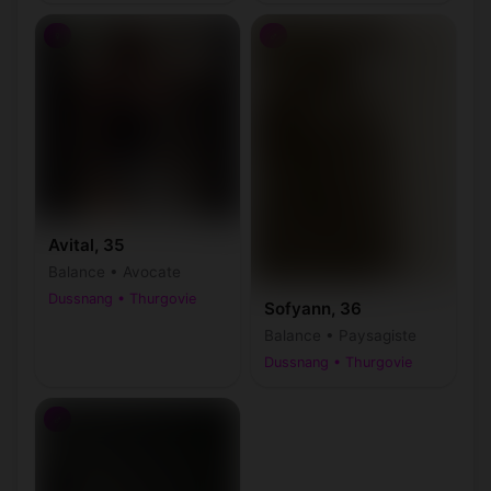
♀
♂
Avital, 35
Balance • Avocate
Dussnang • Thurgovie
Sofyann, 36
Balance • Paysagiste
Dussnang • Thurgovie
♂