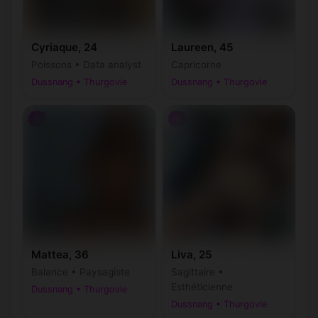
Cyriaque, 24
Laureen, 45
Poissons • Data analyst
Capricorne
Dussnang • Thurgovie
Dussnang • Thurgovie
♀
♀
Mattea, 36
Liva, 25
Balance • Paysagiste
Sagittaire •
Esthéticienne
Dussnang • Thurgovie
Dussnang • Thurgovie