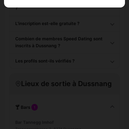
Comment trouver Speed Dating à Dussnang
?
L'inscription est-elle gratuite ?
Combien de membres Speed Dating sont
inscrits à Dussnang ?
Les profils sont-ils vérifiés ?
Lieux de sortie à Dussnang
🍸 Bars
1
Bar Tannegg Imhof
Tanneggerstrasse 2, 8374 Dussnang