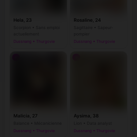
Hela, 23
Rosaline, 24
Scorpion • Sans emploi
Sagittaire • Sapeur-
actuellement
pompier
Dussnang • Thurgovie
Dussnang • Thurgovie
♀
♀
Malicia, 27
Aysima, 38
Balance • Mécanicienne
Lion • Data analyst
Dussnang • Thurgovie
Dussnang • Thurgovie