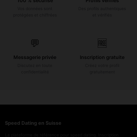
100 % sécurisé
Profils vérifiés
Vos données sont
Des profils authentiques
protégées et chiffrées
et vérifiés
💬
🆓
Messagerie privée
Inscription gratuite
Discutez en toute
Créez votre profil
confidentialité
gratuitement
Speed Dating en Suisse
La plateforme de référence pour speed dating. Inscription