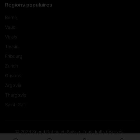
Régions populaires
Berne
Vaud
Valais
Tessin
Fribourg
Zurich
Grisons
Argovie
Thurgovie
Saint-Gall
© 2026 Speed Dating en Suisse. Tous droits réservés.