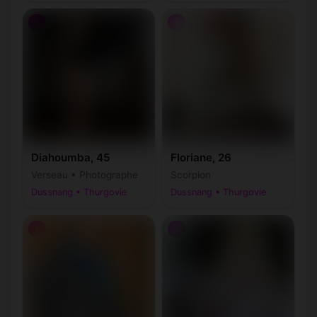
♀
♀
Diahoumba, 45
Floriane, 26
Verseau • Photographe
Scorpion
Dussnang • Thurgovie
Dussnang • Thurgovie
♀
♀