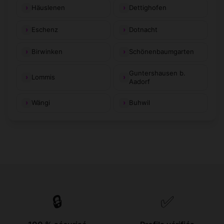
Häuslenen
Dettighofen
Eschenz
Dotnacht
Birwinken
Schönenbaumgarten
Guntershausen b.
Lommis
Aadorf
Wängi
Buhwil
🔒
✅