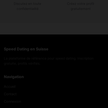
Discutez en toute
Créez votre profil
confidentialité
gratuitement
Speed Dating en Suisse
La plateforme de référence pour speed dating. Inscription
gratuite, profils vérifiés.
Navigation
Accueil
Contact
Connexion