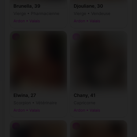
Brunella, 39
Djouliane, 30
Vierge • Pharmacienne
Vierge • Vendeuse
Ardon • Valais
Ardon • Valais
♀
♀
Elwina, 27
Chany, 41
Scorpion • Vétérinaire
Capricorne
Ardon • Valais
Ardon • Valais
♀
♀