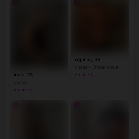
♂
♂
Aghilas, 38
Vierge • Entrepreneur
Inaki, 23
Ardon • Valais
Cancer
Ardon • Valais
♂
♂