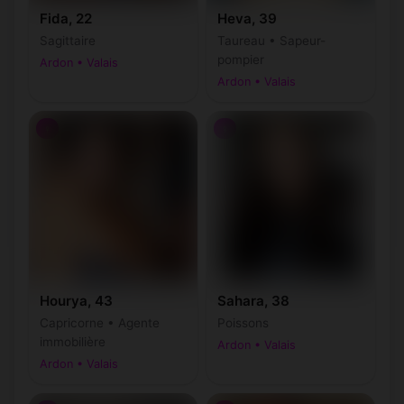
Fida, 22
Heva, 39
Sagittaire
Taureau • Sapeur-
pompier
Ardon • Valais
Ardon • Valais
♀
♀
Hourya, 43
Sahara, 38
Capricorne • Agente
Poissons
immobilière
Ardon • Valais
Ardon • Valais