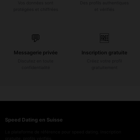
Vos données sont
Des profils authentiques
protégées et chiffrées
et vérifiés
💬
🆓
Messagerie privée
Inscription gratuite
Discutez en toute
Créez votre profil
confidentialité
gratuitement
Speed Dating en Suisse
La plateforme de référence pour speed dating. Inscription
gratuite, profils vérifiés.