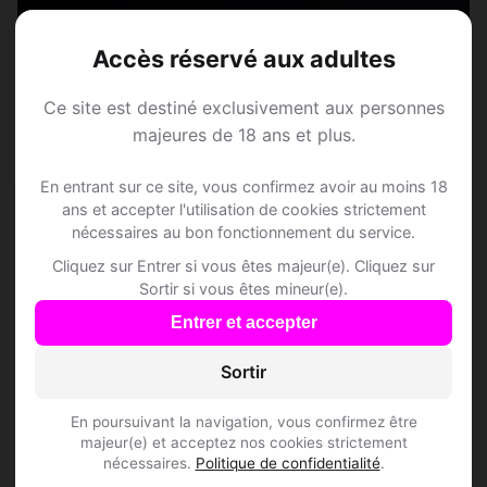
S'inscrire gratuitement
Accès réservé aux adultes
Ce site est destiné exclusivement aux personnes
majeures de 18 ans et plus.
En entrant sur ce site, vous confirmez avoir au moins 18
Questions fréquentes
ans et accepter l'utilisation de cookies strictement
nécessaires au bon fonctionnement du service.
Cliquez sur Entrer si vous êtes majeur(e). Cliquez sur
Sortir si vous êtes mineur(e).
Comment trouver Speed Dating à Ardon ?
Entrer et accepter
L'inscription est-elle gratuite ?
Sortir
Combien de membres Speed Dating sont
En poursuivant la navigation, vous confirmez être
inscrits à Ardon ?
majeur(e) et acceptez nos cookies strictement
nécessaires.
Politique de confidentialité
.