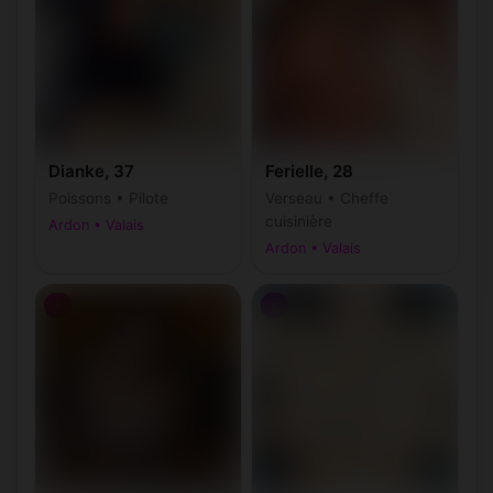
Dianke, 37
Ferielle, 28
Poissons • Pilote
Verseau • Cheffe
cuisinière
Ardon • Valais
Ardon • Valais
♀
♀