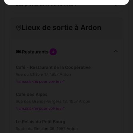
Les profils sont-ils vérifiés ?
Lieux de sortie à Ardon
🍽️ Restaurants
4
Café - Restaurant de la Coopérative
Rue du Châble 17, 1957 Ardon
Inscris-toi pour voir le n°
Café des Alpes
Rue des Grands-Vergers 13, 1957 Ardon
Inscris-toi pour voir le n°
Le Relais du Petit Bourg
Route du Simplon 36, 1957 Ardon