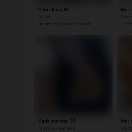
Marie-loup, 41
Marie
Balance
Gémea
Chermignon-d'en-Bas • Valais
Cherm
♀
♀
Marie-marthe, 35
Mari
Poissons • Dentiste
Sagit