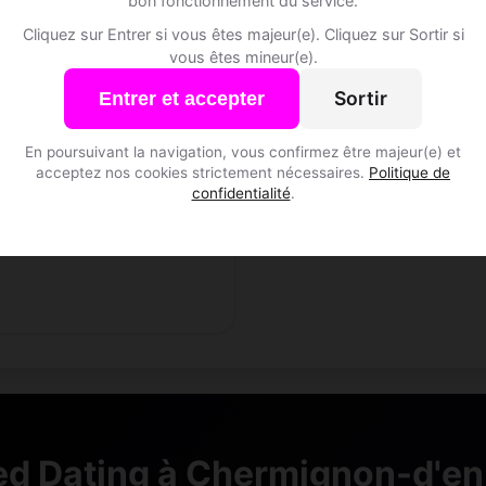
bon fonctionnement du service.
Cliquez sur Entrer si vous êtes majeur(e). Cliquez sur Sortir si
vous êtes mineur(e).
Sortir
Entrer et accepter
n, 33
En poursuivant la navigation, vous confirmez être majeur(e) et
r • Responsable marketing
acceptez nos cookies strictement nécessaires.
Politique de
ignon-d'en-Bas • Valais
confidentialité
.
d Dating à Chermignon-d'e