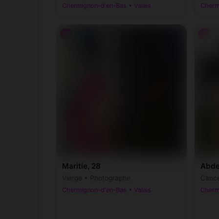
Chermignon-d'en-Bas • Valais
Cherm
♀
♂
Maritie, 28
Abdel
Vierge • Photographe
Cance
Chermignon-d'en-Bas • Valais
Cherm