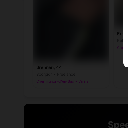
Ermi
Bélie
Cherm
Brennan, 44
Scorpion • Freelance
Chermignon-d'en-Bas • Valais
Spee