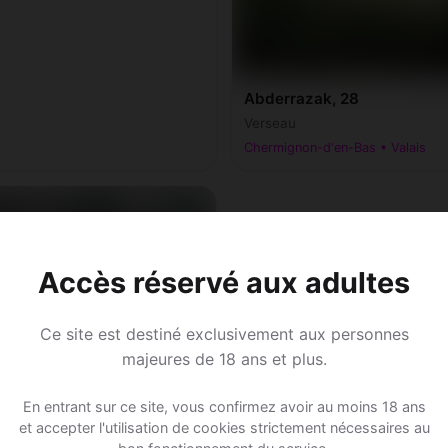
Abderrazak, 28
Verseau
Chermignon-d'en-Bas • Valais
Accès réservé aux adultes
Ce site est destiné exclusivement aux personnes
majeures de 18 ans et plus.
En entrant sur ce site, vous confirmez avoir au moins 18 ans
et accepter l'utilisation de cookies strictement nécessaires au