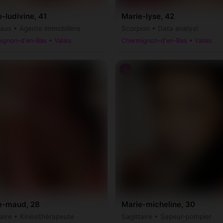
-ludivine, 41
Marie-lyse, 42
ux • Agente immobilière
Scorpion • Data analyst
ignon-d'en-Bas • Valais
Chermignon-d'en-Bas • Valais
♀
e-maud, 28
Marie-micheline, 30
taire • Kinésithérapeute
Sagittaire • Sapeur-pompier