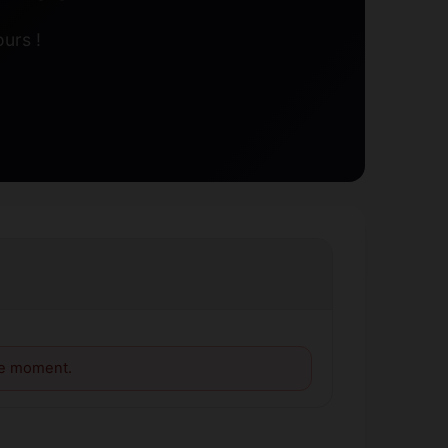
urs !
le moment.