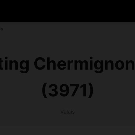
as
ting Chermignon
(3971)
Valais