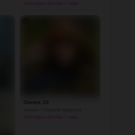
Chermignon-d'en-Bas • Valais
♂
Clarens, 33
Verseau • Designer graphique
Chermignon-d'en-Bas • Valais