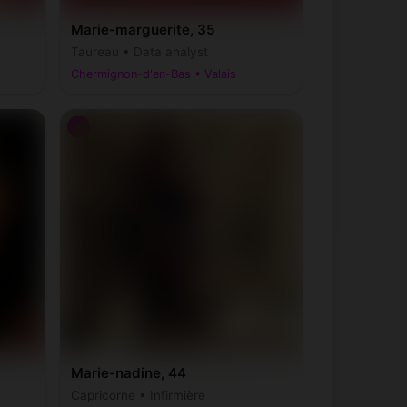
Marie-marguerite, 35
Taureau • Data analyst
Chermignon-d'en-Bas • Valais
♀
Marie-nadine, 44
Capricorne • Infirmière