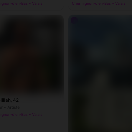
ignon-d'en-Bas • Valais
Chermignon-d'en-Bas • Valais
♂
illah, 42
r • Artiste
ignon-d'en-Bas • Valais