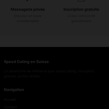
Messagerie privée
Inscription gratuite
Discutez en toute
Créez votre profil
confidentialité
gratuitement
Speed Dating en Suisse
La plateforme de référence pour speed dating. Inscription
gratuite, profils vérifiés.
Navigation
Accueil
Contact