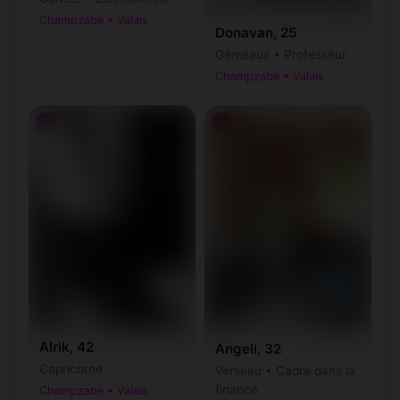
Champzabé • Valais
Donavan, 25
Gémeaux • Professeur
Champzabé • Valais
♂
♂
Alrik, 42
Angeli, 32
Capricorne
Verseau • Cadre dans la
finance
Champzabé • Valais