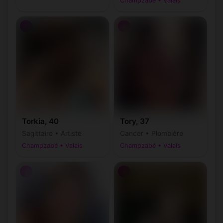
Champzabé • Valais
♀
♀
Torkia, 40
Tory, 37
Sagittaire • Artiste
Cancer • Plombière
Champzabé • Valais
Champzabé • Valais
♀
♀