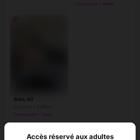
Champzabé • Valais
♂
Bran, 40
Scorpion • Coiffeur
Champzabé • Valais
Accès réservé aux adultes