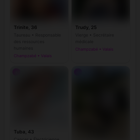
Trinite, 36
Trudy, 25
Taureau • Responsable
Vierge • Secrétaire
des ressources
médicale
humaines
Champzabé • Valais
Champzabé • Valais
♀
♂
Tuba, 43
Cancer • Électricienne