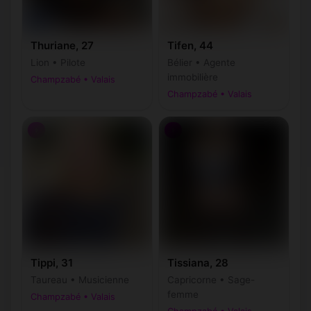
Thuriane, 27
Tifen, 44
Lion • Pilote
Bélier • Agente
immobilière
Champzabé • Valais
Champzabé • Valais
♀
♀
Tippi, 31
Tissiana, 28
Taureau • Musicienne
Capricorne • Sage-
femme
Champzabé • Valais