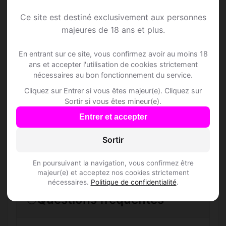
Ce site est destiné exclusivement aux personnes
Speed Dating à
majeures de 18 ans et plus.
Champzabé
En entrant sur ce site, vous confirmez avoir au moins 18
ans et accepter l'utilisation de cookies strictement
nécessaires au bon fonctionnement du service.
Rejoins les membres de Champzabé et
Cliquez sur Entrer si vous êtes majeur(e). Cliquez sur
des alentours !
Sortir si vous êtes mineur(e).
Entrer et accepter
S'inscrire gratuitement
Sortir
En poursuivant la navigation, vous confirmez être
majeur(e) et acceptez nos cookies strictement
nécessaires.
Politique de confidentialité
.
Questions fréquentes