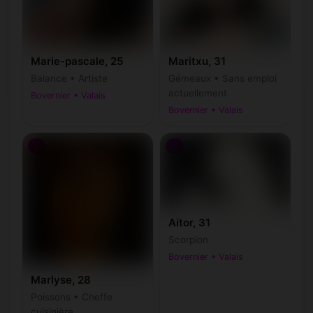
Marie-pascale, 25
Maritxu, 31
Balance • Artiste
Gémeaux • Sans emploi
actuellement
Bovernier • Valais
Bovernier • Valais
♀
♂
Aitor, 31
Scorpion
Bovernier • Valais
Marlyse, 28
Poissons • Cheffe
cuisinière