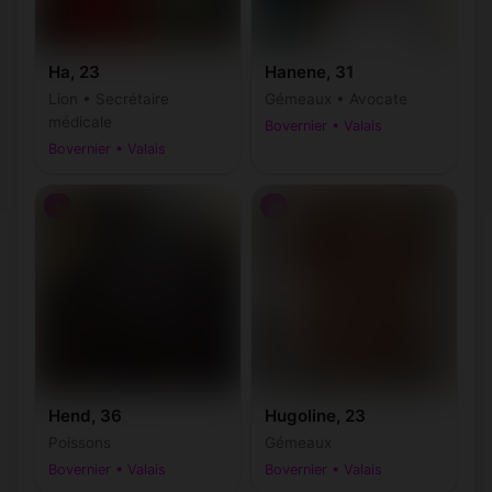
Ha, 23
Hanene, 31
Lion • Secrétaire
Gémeaux • Avocate
médicale
Bovernier • Valais
Bovernier • Valais
♀
♀
Hend, 36
Hugoline, 23
Poissons
Gémeaux
Bovernier • Valais
Bovernier • Valais