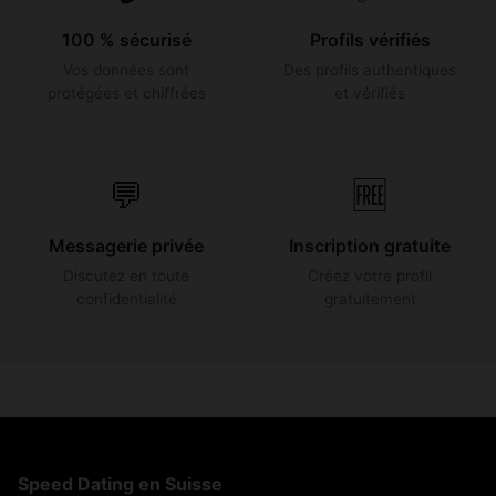
100 % sécurisé
Profils vérifiés
Vos données sont
Des profils authentiques
protégées et chiffrées
et vérifiés
💬
🆓
Messagerie privée
Inscription gratuite
Discutez en toute
Créez votre profil
confidentialité
gratuitement
Speed Dating en Suisse