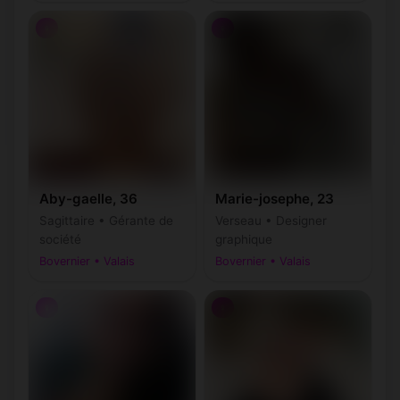
♀
♀
Aby-gaelle, 36
Marie-josephe, 23
Sagittaire • Gérante de
Verseau • Designer
société
graphique
Bovernier • Valais
Bovernier • Valais
♀
♀