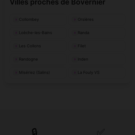
Villes proches de Bovernier
Collombey
Orsières
Loèche-les-Bains
Randa
Les Collons
Filet
Randogne
Inden
Misériez (Salins)
La Fouly VS
🔒
✅