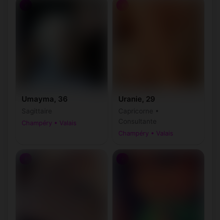
♀
♀
Umayma, 36
Uranie, 29
Sagittaire
Capricorne •
Consultante
Champéry • Valais
Champéry • Valais
♀
♀