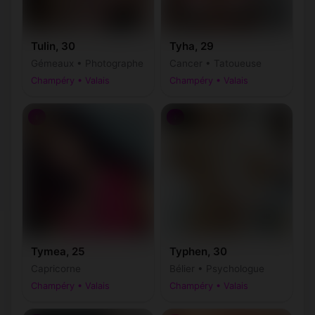
Tulin, 30
Tyha, 29
Gémeaux • Photographe
Cancer • Tatoueuse
Champéry • Valais
Champéry • Valais
♀
♀
Tymea, 25
Typhen, 30
Capricorne
Bélier • Psychologue
Champéry • Valais
Champéry • Valais