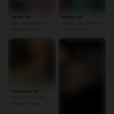
Vanna, 42
Vassilia, 30
Lion • Pharmacienne
Taureau • Électricienne
Champéry • Valais
Champéry • Valais
♀
♂
Veneranda, 43
Verseau • Plombière
Champéry • Valais