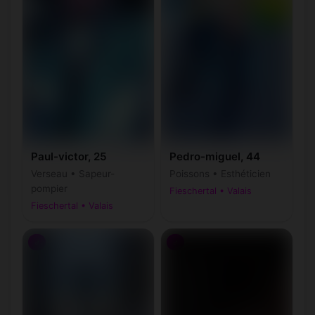
Paul-victor, 25
Pedro-miguel, 44
Verseau • Sapeur-
Poissons • Esthéticien
pompier
Fieschertal • Valais
Fieschertal • Valais
♂
♂