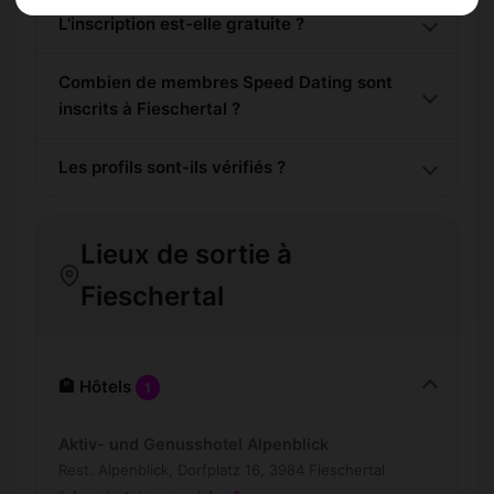
L'inscription est-elle gratuite ?
Combien de membres Speed Dating sont
inscrits à Fieschertal ?
Les profils sont-ils vérifiés ?
Lieux de sortie à
Fieschertal
🏨 Hôtels
1
Aktiv- und Genusshotel Alpenblick
Rest. Alpenblick, Dorfplatz 16, 3984 Fieschertal