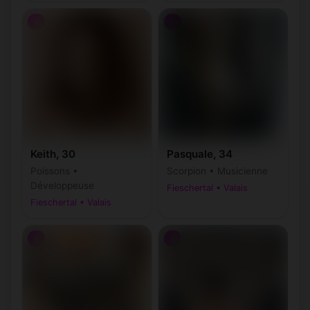
♀
♀
Keith, 30
Pasquale, 34
Poissons •
Scorpion • Musicienne
Développeuse
Fieschertal • Valais
Fieschertal • Valais
♀
♂