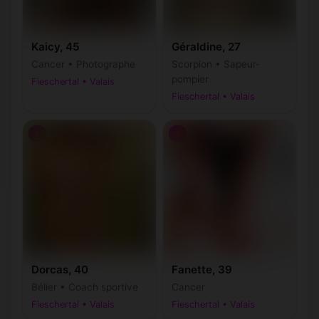
Kaicy, 45
Géraldine, 27
Cancer • Photographe
Scorpion • Sapeur-
pompier
Fieschertal • Valais
Fieschertal • Valais
♀
♀
Dorcas, 40
Fanette, 39
Bélier • Coach sportive
Cancer
Fieschertal • Valais
Fieschertal • Valais