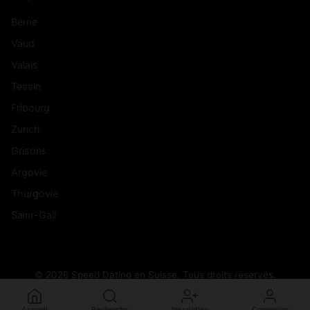
Berne
Vaud
Valais
Tessin
Fribourg
Zurich
Grisons
Argovie
Thurgovie
Saint-Gall
© 2026 Speed Dating en Suisse. Tous droits réservés.
Accueil
Recherche
Inscription
Connexion