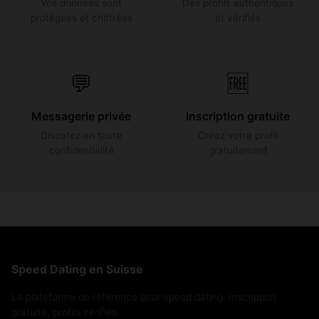
Vos données sont
Des profils authentiques
protégées et chiffrées
et vérifiés
💬
🆓
Messagerie privée
Inscription gratuite
Discutez en toute
Créez votre profil
confidentialité
gratuitement
Speed Dating en Suisse
La plateforme de référence pour speed dating. Inscription
gratuite, profils vérifiés.